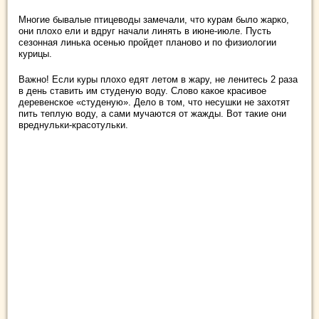
Многие бывалые птицеводы замечали, что курам было жарко,
они плохо ели и вдруг начали линять в июне-июле. Пусть
сезонная линька осенью пройдет планово и по физиологии
курицы.
Важно! Если куры плохо едят летом в жару, не ленитесь 2 раза
в день ставить им студеную воду. Слово какое красивое
деревенское «студеную». Дело в том, что несушки не захотят
пить теплую воду, а сами мучаются от жажды. Вот такие они
вреднульки-красотульки.