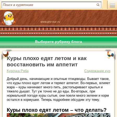
www.pro-kur.ru
Выберите рубрику блога
Куры плохо едят летом и как
восстановить им аппетит
Курочка Ряба
Содержание кур
Добрый день, начинающие и опытные птицеводы. Бывает такое,
что куры плохо едят летом и теряют аппетит. Во-первых, влияет
жара – куры начинают много пить, растопыривают крылья и
тяжело дышат. Тут уж точно не до еды. Во-вторых, при
нормальной погоде куры сытые, они поели много зелени и корм
остался в кормушке. Теперь подробнее обсудим эту тему.
Куры плохо едят летом – что делать?