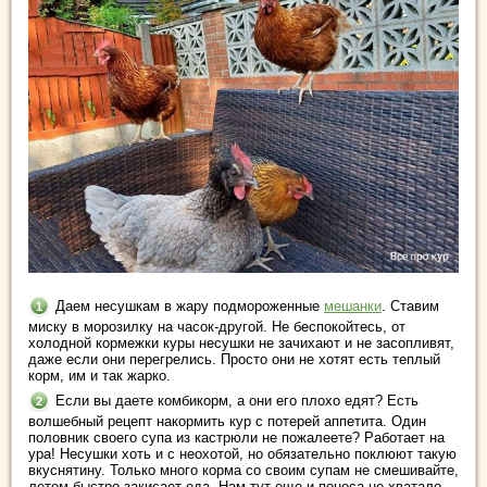
Даем несушкам в жару подмороженные
мешанки
. Ставим
миску в морозилку на часок-другой. Не беспокойтесь, от
холодной кормежки куры несушки не зачихают и не засопливят,
даже если они перегрелись. Просто они не хотят есть теплый
корм, им и так жарко.
Если вы даете комбикорм, а они его плохо едят? Есть
волшебный рецепт накормить кур с потерей аппетита. Один
половник своего супа из кастрюли не пожалеете? Работает на
ура! Несушки хоть и с неохотой, но обязательно поклюют такую
вкуснятину. Только много корма со своим супам не смешивайте,
летом быстро закисает еда. Нам тут еще и поноса не хватало.