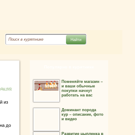
Популярно в курятнике
Поменяйте магазин –
и ваши обычные
ды кур
покупки начнут
работать на вас
й из
Доминант порода
кур – описание, фото
и видео
на до
Развитие цыпленка в