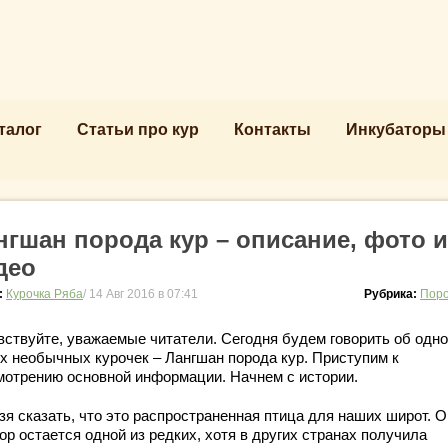
талог
Статьи про кур
Контакты
Инкубаторы
нгшан порода кур – описание, фото и
део
:
Курочка Ряба
/ 14 Авг 2016 в 07:41
Рубрика:
Поро
вствуйте, уважаемые читатели. Сегодня будем говорить об одно
х необычных курочек – Лангшан порода кур. Приступим к
мотрению основной информации. Начнем с истории.
зя сказать, что это распространенная птица для наших широт. О
ор остается одной из редких, хотя в других странах получила