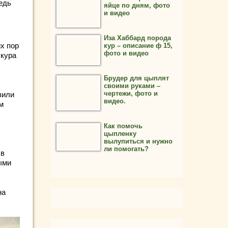
едь
яйце по дням, фото
и видео
Иза Хаббард порода
х пор
кур – описание ф 15,
фото и видео
 кура
Брудер для цыплят
своими руками –
чертежи, фото и
вили
видео.
м
Как помочь
цыпленку
вылупиться и нужно
ли помогать?
 в
ыми
на