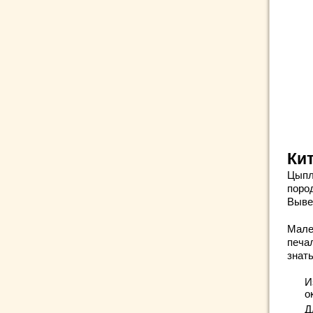
Ки
Цыпл
поро
Выве
Мале
печа
знать
И
о
Д