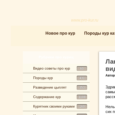
www.pro-kur.ru
Новое про кур
Породы кур ка
Рубрики про куриц
Ла
ви
Видео советы про кур
60
Автор
Породы кур
431
Здра
Разведение цыплят
353
самы
расс
Содержание кур
1108
Курятник своими руками
Нель
160
сих п