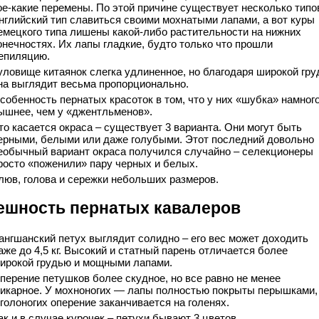
ое-какие перемены. По этой причине существует несколько типо
нглийский тип славиться своими мохнатыми лапами, а вот куры
емецкого типа лишены какой-либо растительности на нижних
онечностях. Их лапы гладкие, будто только что прошли
епиляцию.
уловище китаянок слегка удлиненное, но благодаря широкой гру
на выглядит весьма пропорционально.
собенность пернатых красоток в том, что у них «шубка» намног
ышнее, чем у «джентльменов».
то касается окраса – существует 3 варианта. Они могут быть
ерными, белыми или даже голубыми. Этот последний довольно
еобычный вариант окраса получился случайно – селекционеры
росто «поженили» пару черных и белых.
люв, голова и сережки небольших размеров.
ешность пернатых кавалеров
ангшанский петух выглядит солидно – его вес может доходить
аже до 4,5 кг. Высокий и статный парень отличается более
ирокой грудью и мощными лапами.
перение петушков более скудное, но все равно не менее
икарное. У мохноногих — лапы полностью покрыты перышками,
 голоногих оперение заканчивается на голенях.
ак и в случае курочек – петухи бывают 3 цветов.