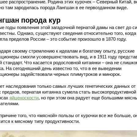
шее распространение. Родина этих курочек – Северный Китай, в
но там зародилась порода Лангшан в ее первозданном виде.
нгшан порода кур
ые годы появления этой загадочной пернатой дамы на свет до си
вестны. Однако, существуют сведения относительно того, когда
гла пределов России – это событие произошло в 1870 году.
одаря своему стремлению к идеалам и богатому опыту, русские
кционеры смогли усовершенствовать вид, и в 1911 году предста
й стандарт. Что касается родословной китаянки – она не слишко
а. На сегодняшний день известно то, что в ее выведении
кционеры задействовали черных плимутроков и минорок.
чет наследования только самых лучших генетических данных от
х предков, пернатая китаянка сумела стать высокопродуктивной
осах
яйценоскости
, но при этом она радует еще большими мясн
зателями.
причине того, что «мясной» пользы от курочки все же больше, о
сится к мясному типу продуктивности.