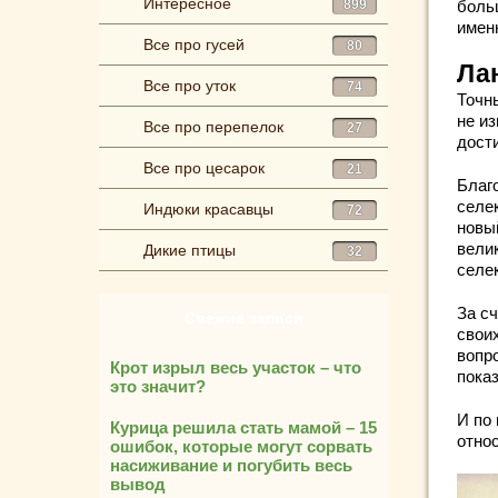
Интересное
899
боль
имен
Все про гусей
80
Ла
Все про уток
74
Точн
не из
Все про перепелок
27
дости
Все про цесарок
21
Благ
селе
Индюки красавцы
72
новы
велик
Дикие птицы
32
селе
За с
Свежие записи
свои
вопр
Крот изрыл весь участок – что
пока
это значит?
И по 
Курица решила стать мамой – 15
отно
ошибок, которые могут сорвать
насиживание и погубить весь
вывод