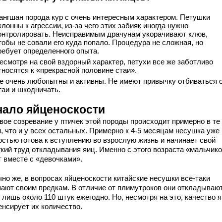
ангшан порода кур с очень интересным характером. Петушки
клонны к агрессии, из-за чего этих забияк иногда нужно
онтролировать. Неисправимым драчунам укорачивают клюв,
тобы не совали его куда попало. Процедура не сложная, но
ребует определенного опыта.
есмотря на свой вздорный характер, петухи все же заботливо
тносятся к «прекрасной половине стаи».
е очень любопытны и активны. Не имеют привычку отбиваться 
таи и шкодничать.
чало яйценоскости
вое созревание у птичек этой породы происходит примерно в те
, что и у всех остальных. Примерно к 4-5 месяцам несушка уже
остью готова к вступлению во взрослую жизнь и начинает свой
гкий труд откладывания яиц. Именно с этого возраста «мальчик
т вместе с «девочками».
чно же, в вопросах яйценоскости китайские несушки все-таки
пают своим предкам. В отличие от плимутроков они откладываю
 лишь около 110 штук ежегодно. Но, несмотря на это, качество 
енсирует их количество.