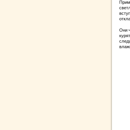
Прим
свет
всту
откл
Они 
курят
след
влаж