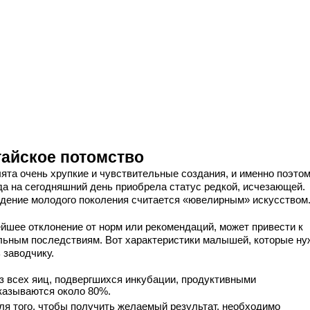
тайское потомство
ята очень хрупкие и чувствительные создания, и именно поэто
да на сегодняшний день приобрела статус редкой, исчезающей.
дение молодого поколения считается «ювелирным» искусством
йшее отклонение от норм или рекомендаций, может привести к
льным последствиям. Вот характеристики малышей, которые ну
 заводчику.
з всех яиц, подвергшихся инкубации, продуктивными
казываются около 80%.
ля того, чтобы получить желаемый результат, необходимо