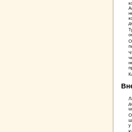
к
А
н
к
д
Т
о
О
п
Ч
ч
н
п
К
Вн
Л
д
ш
О
ш
у
К