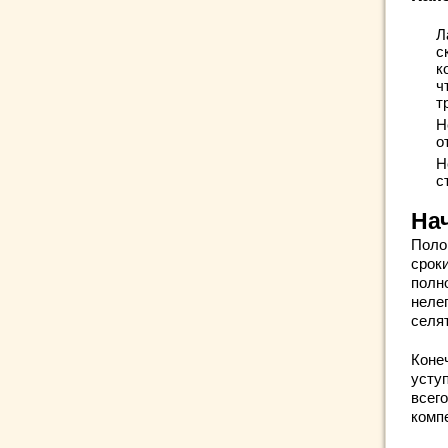
Л
с
к
ч
т
Н
о
Н
с
На
Поло
сроки
полн
неле
селя
Коне
усту
всего
комп