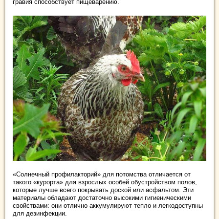
гравия способствует пищеварению.
«Солнечный профилакторий» для потомства отличается от
такого «курорта» для взрослых особей обустройством полов,
которые лучше всего покрывать доской или асфальтом. Эти
материалы обладают достаточно высокими гигиеническими
свойствами: они отлично аккумулируют тепло и легкодоступны
для дезинфекции.