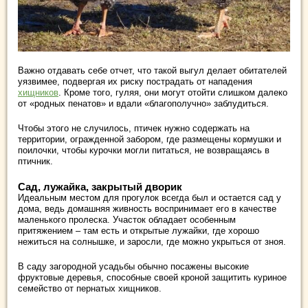
Важно отдавать себе отчет, что такой выгул делает обитателей
уязвимее, подвергая их риску пострадать от нападения
хищников
. Кроме того, гуляя, они могут отойти слишком далеко
от «родных пенатов» и вдали «благополучно» заблудиться.
Чтобы этого не случилось, птичек нужно содержать на
территории, огражденной забором, где размещены кормушки и
поилочки, чтобы курочки могли питаться, не возвращаясь в
птичник.
Сад, лужайка, закрытый дворик
Идеальным местом для прогулок всегда был и остается сад у
дома, ведь домашняя живность воспринимает его в качестве
маленького пролеска. Участок обладает особенным
притяжением – там есть и открытые лужайки, где хорошо
нежиться на солнышке, и заросли, где можно укрыться от зноя.
В саду загородной усадьбы обычно посажены высокие
фруктовые деревья, способные своей кроной защитить куриное
семейство от пернатых хищников.