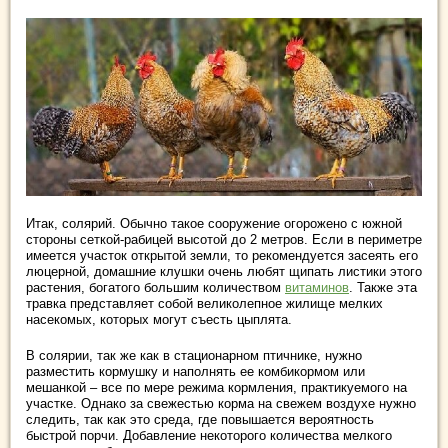
Итак, солярий. Обычно такое сооружение огорожено с южной
стороны сеткой-рабицей высотой до 2 метров. Если в периметре
имеется участок открытой земли, то рекомендуется засеять его
люцерной, домашние клушки очень любят щипать листики этого
растения, богатого большим количеством
витаминов
. Также эта
травка представляет собой великолепное жилище мелких
насекомых, которых могут съесть цыплята.
В солярии, так же как в стационарном птичнике, нужно
разместить кормушку и наполнять ее комбикормом или
мешанкой – все по мере режима кормления, практикуемого на
участке. Однако за свежестью корма на свежем воздухе нужно
следить, так как это среда, где повышается вероятность
быстрой порчи. Добавление некоторого количества мелкого