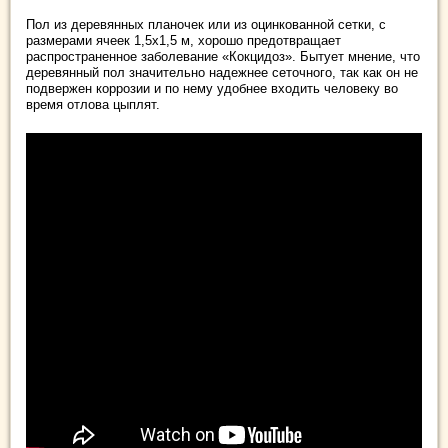
Пол из деревянных планочек или из оцинкованной сетки, с
размерами ячеек 1,5х1,5 м, хорошо предотвращает
распространенное заболевание «Кокцидоз». Бытует мнение, что
деревянный пол значительно надежнее сеточного, так как он не
подвержен коррозии и по нему удобнее входить человеку во
время отлова цыплят.