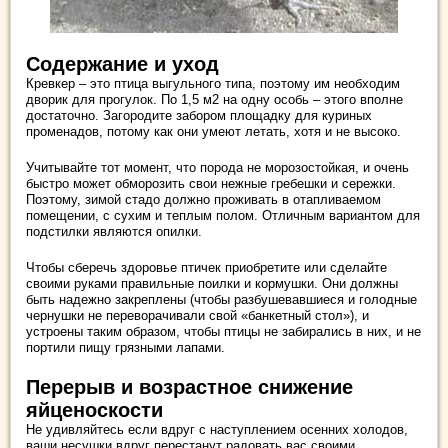
Содержание и уход
Кревкер – это птица выгульного типа, поэтому им необходим
дворик для прогулок. По 1,5 м2 на одну особь – этого вполне
достаточно. Загородите забором площадку для куриных
променадов, потому как они умеют летать, хотя и не высоко.
Учитывайте тот момент, что порода не морозостойкая, и очень
быстро может обморозить свои нежные гребешки и сережки.
Поэтому, зимой стадо должно проживать в отапливаемом
помещении, с сухим и теплым полом. Отличным вариантом для
подстилки являются опилки.
Чтобы сберечь здоровье птичек приобретите или сделайте
своими руками правильные поилки и кормушки. Они должны
быть надежно закреплены (чтобы разбушевавшиеся и голодные
чернушки не переворачивали свой «банкетный стол»), и
устроены таким образом, чтобы птицы не забирались в них, и не
портили пищу грязными лапами.
Перерыв и возрастное снижение
яйценоскости
Не удивляйтесь если вдруг с наступлением осенних холодов,
ваши несушки вдруг перестанут радовать вас своими