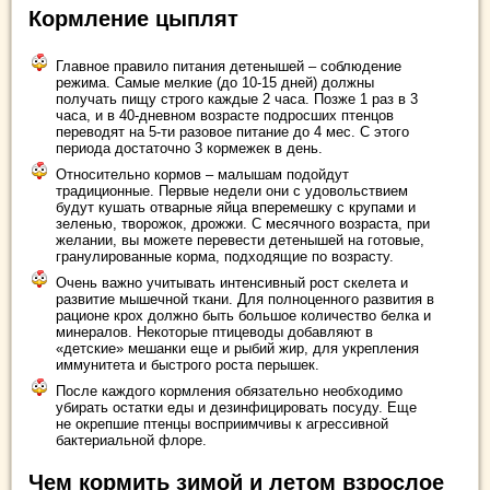
Кормление цыплят
Главное правило питания детенышей – соблюдение
режима. Самые мелкие (до 10-15 дней) должны
получать пищу строго каждые 2 часа. Позже 1 раз в 3
часа, и в 40-дневном возрасте подросших птенцов
переводят на 5-ти разовое питание до 4 мес. С этого
периода достаточно 3 кормежек в день.
Относительно кормов – малышам подойдут
традиционные. Первые недели они с удовольствием
будут кушать отварные яйца вперемешку с крупами и
зеленью, творожок, дрожжи. С месячного возраста, при
желании, вы можете перевести детенышей на готовые,
гранулированные корма, подходящие по возрасту.
Очень важно учитывать интенсивный рост скелета и
развитие мышечной ткани. Для полноценного развития в
рационе крох должно быть большое количество белка и
минералов. Некоторые птицеводы добавляют в
«детские» мешанки еще и рыбий жир, для укрепления
иммунитета и быстрого роста перышек.
После каждого кормления обязательно необходимо
убирать остатки еды и дезинфицировать посуду. Еще
не окрепшие птенцы восприимчивы к агрессивной
бактериальной флоре.
Чем кормить зимой и летом взрослое