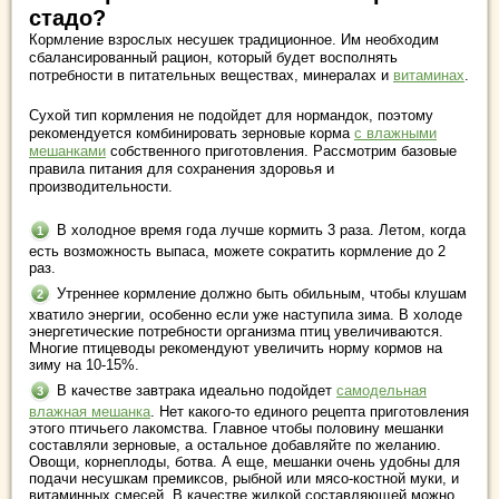
стадо?
Кормление взрослых несушек традиционное. Им необходим
сбалансированный рацион, который будет восполнять
потребности в питательных веществах, минералах и
витаминах
.
Сухой тип кормления не подойдет для нормандок, поэтому
рекомендуется комбинировать зерновые корма
с влажными
мешанками
собственного приготовления. Рассмотрим базовые
правила питания для сохранения здоровья и
производительности.
В холодное время года лучше кормить 3 раза. Летом, когда
есть возможность выпаса, можете сократить кормление до 2
раз.
Утреннее кормление должно быть обильным, чтобы клушам
хватило энергии, особенно если уже наступила зима. В холоде
энергетические потребности организма птиц увеличиваются.
Многие птицеводы рекомендуют увеличить норму кормов на
зиму на 10-15%.
В качестве завтрака идеально подойдет
самодельная
влажная мешанка
. Нет какого-то единого рецепта приготовления
этого птичьего лакомства. Главное чтобы половину мешанки
составляли зерновые, а остальное добавляйте по желанию.
Овощи, корнеплоды, ботва. А еще, мешанки очень удобны для
подачи несушкам премиксов, рыбной или мясо-костной муки, и
витаминных смесей. В качестве жидкой составляющей можно