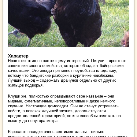
Характер
Нрав этих птиц по-настоящему интересный. Петухи – яростные
защитники своего семейства, которые обладают бойцовскими
качествами. Это иногда причиняет неудобства владельцу,
потому что бандитские разборки в курятнике неизбежны.
Лучший выход – содержать драчунов отдельно от других
жильцов подворья.
Клуши же, полностью оправдывают свое название – они
мирные, флегматичные, неповоротливые и даже немного
скучные. Настоящие домоседки. Они не станут устраивать
побеги, в поисках «лучшей жизни», довольствуются
предоставленной территорией, хотя и способны взлетать на
высоту до полутора метра.
Взрослые наседки очень сентиментальны – сильно
привязываются к своим хозяевам и тяжело переносят разлуку с