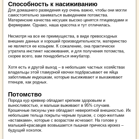
Способность к насиживанию
Для домашнего разведения кур очень важно, чтобы они могли
самостоятельно заниматься выведением потомства.
Материнские качества несушек высоко ценятся птицеводами и
фермерами. Однако, наша красотка и тут отличилась.
Несмотря на все ее преимущества, в виде превосходных
внешних данных и хорошей производительности, материнство
не является ее козырем. К сожалению, она практически
утратила инстинкт насиживания, и для получения потомства,
скорее всего, вам понадобиться инкубатор.
Хотя есть и другой выход – в небольших частных хозяйствах
владельцы этой гламурной квочки подбрасывают ее яйца
заботливым индюшкам, которые высиживают и выхаживают
птенцов, как родных.
Потомство
Порода кур кревкер обладает крепким здоровьем и
выносливостью, и малыши выживают в 95% случаев.
Крошечные пискуны уже обладают невероятной внешностью. Их
небольшие тельца покрыты черным пушком, с серо-желтыми
«вставками», которые с возрастом исчезают. На голове у
малышей-красавцев возвышается пышная прическа ирокез –
будущий хохолок.