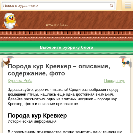
www.pro-kur.ru
Выберите рубрику блога
Порода кур Кревкер – описание,
содержание, фото
Курочка Ряба
Породы кур
Здравствуйте, дорогие читатели! Среди разнообразия пород
домашней птицы, нашлась еще одна достойная внимания.
Давайте рассмотрим одну из элитных несушек – порода кур
Кревкер, фото и описание прилагаются.
Порода кур Кревкер
Историческая информация.
В современном птицеводстве можно заметить одну тенденцию