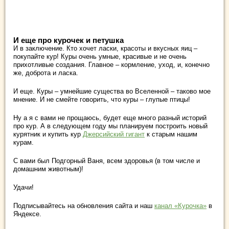
И еще про курочек и петушка
И в заключение. Кто хочет ласки, красоты и вкусных яиц –
покупайте кур! Куры очень умные, красивые и не очень
прихотливые создания. Главное – кормление, уход, и, конечно
же, доброта и ласка.
И еще. Куры – умнейшие существа во Вселенной – таково мое
мнение. И не смейте говорить, что куры – глупые птицы!
Ну а я с вами не прощаюсь, будет еще много разный историй
про кур. А в следующем году мы планируем построить новый
курятник и купить кур
Джерсийский гигант
к старым нашим
курам.
С вами был Подгорный Ваня, всем здоровья (в том числе и
домашним животным)!
Удачи!
Подписывайтесь на обновления сайта и наш
канал «Курочка»
в
Яндексе.