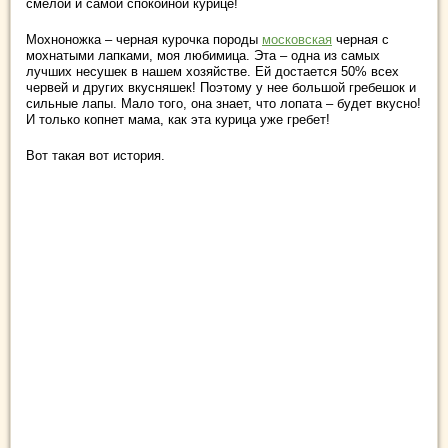
смелой и самой спокойной курице!
Мохноножка – черная курочка породы
московская
черная с
мохнатыми лапками, моя любимица. Эта – одна из самых
лучших несушек в нашем хозяйстве. Ей достается 50% всех
червей и других вкусняшек! Поэтому у нее большой гребешок и
сильные лапы. Мало того, она знает, что лопата – будет вкусно!
И только копнет мама, как эта курица уже гребет!
Вот такая вот история.