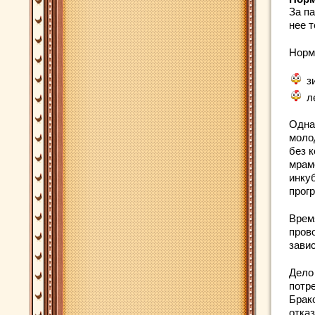
За п
нее 
Норм
з
л
Одна
моло
без 
мрамо
инку
прог
Врем
пров
зави
Дело 
потр
Брак
отка