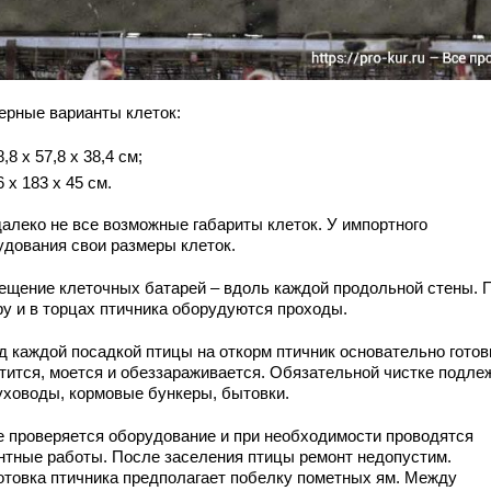
ерные варианты клеток:
8,8 х 57,8 х 38,4 см;
6 х 183 х 45 см.
далеко не все возможные габариты клеток. У импортного
удования свои размеры клеток.
ещение клеточных батарей – вдоль каждой продольной стены. 
ру и в торцах птичника оборудуются проходы.
д каждой посадкой птицы на откорм птичник основательно готов
стится, моется и обеззараживается. Обязательной чистке подле
уховоды, кормовые бункеры, бытовки.
е проверяется оборудование и при необходимости проводятся
нтные работы. После заселения птицы ремонт недопустим.
отовка птичника предполагает побелку пометных ям. Между