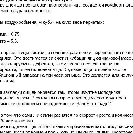
ару дней до постановки на откорм птицы создается комфортная 
температура и влажность.
ы воздухообмена, м куб./ч на кило веса пернатых:
има – 0,75;
ето – 5,5.
 партия птицы состоит из одновозрастного и выровненного по в
дняка. Это достигается за счет инкубации яиц одинаковой масс
контролируемых дефектов, в том числе насечек, трещинок,
рности, пятен (плесени) и т.д. Крупные яйца отправляются в
бационный аппарат на три часа раньше. Это делается для их лу
ревания.
я закладки яиц выбирается так, чтобы изъятие молодняка
одилось утром. В суточном возрасте молодняк сортируется в
симости от половой принадлежности. Зачем это надо?
в том, что самцы и самки разнятся по скорости роста и количес
ебляемого корма.
овке подлежат цыплята с явными признаками патологии, пассив
зывающиеся от корма и воды, опущенными крыльями, кровоточ