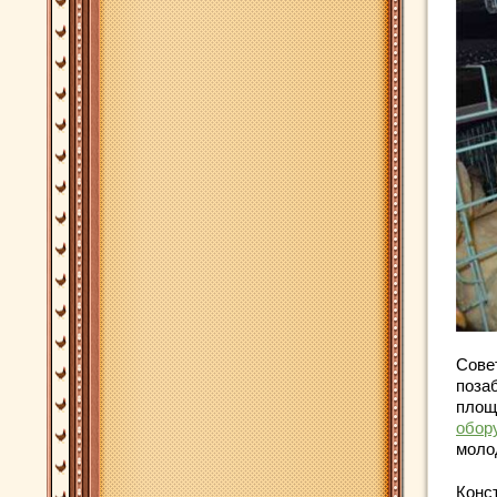
Сове
поза
площ
обор
моло
Конс