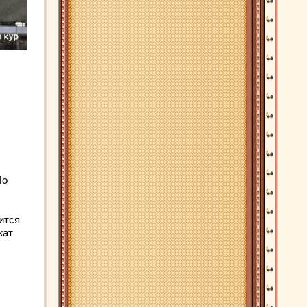
По
ится
жат