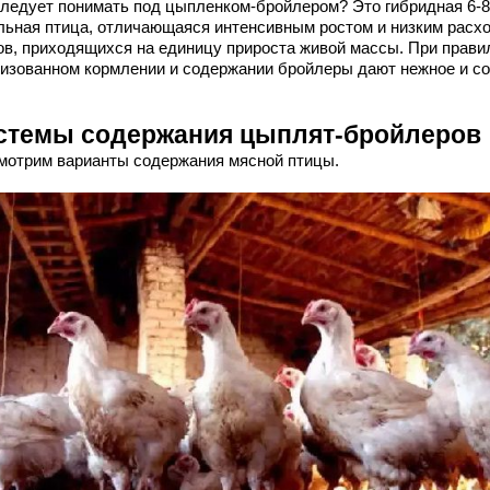
следует понимать под цыпленком-бройлером? Это гибридная 6-8
льная птица, отличающаяся интенсивным ростом и низким расх
ов, приходящихся на единицу прироста живой массы. При прави
низованном кормлении и содержании бройлеры дают нежное и с
.
стемы содержания цыплят-бройлеров
мотрим варианты содержания мясной птицы.