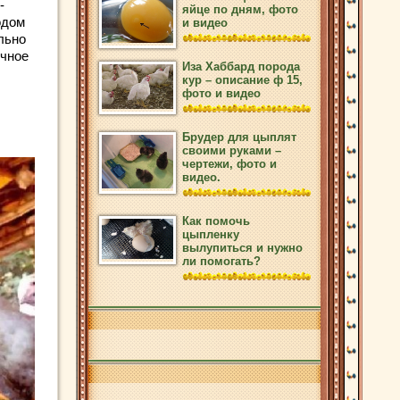
-
яйце по дням, фото
одом
и видео
льно
очное
Иза Хаббард порода
кур – описание ф 15,
фото и видео
Брудер для цыплят
своими руками –
чертежи, фото и
видео.
Как помочь
цыпленку
вылупиться и нужно
ли помогать?