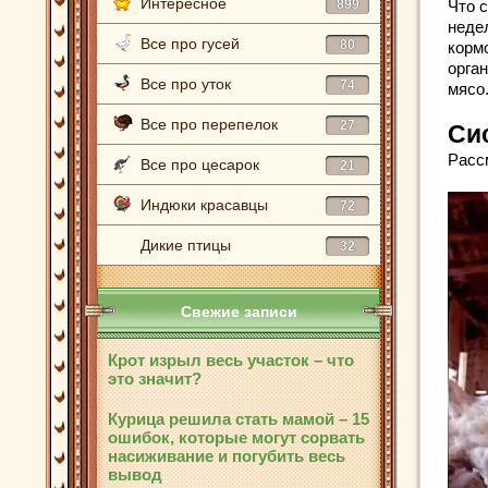
Интересное
899
Что 
неде
Все про гусей
80
корм
орга
Все про уток
74
мясо
Все про перепелок
27
Си
Расс
Все про цесарок
21
Индюки красавцы
72
Дикие птицы
32
Свежие записи
Крот изрыл весь участок – что
это значит?
Курица решила стать мамой – 15
ошибок, которые могут сорвать
насиживание и погубить весь
вывод