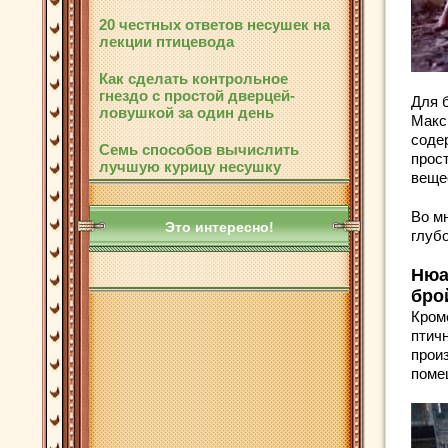
20 честных ответов несушек на
лекции птицевода
Как сделать контрольное
гнездо с простой дверцей-
Для 
ловушкой за один день
Макс
соде
Семь способов вычислить
прос
лучшую курицу несушку
веще
Во м
Это интересно!
глуб
Нюа
бро
Кром
птич
прои
поме