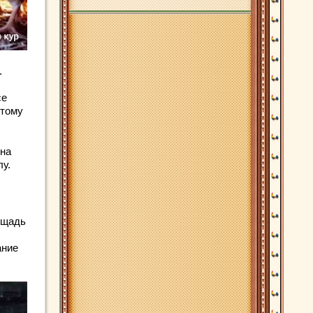
.
се
этому
 на
лу.
ощадь
ание