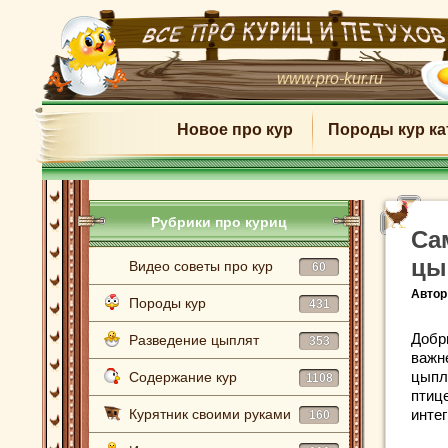
www.pro-kur.ru
Новое про кур
Породы кур ка
Рубрики про куриц
Са
цы
Видео советы про кур
60
Автор
Породы кур
431
Добр
Разведение цыплят
353
важн
цыпл
Содержание кур
1108
птиц
Курятник своими руками
инте
160