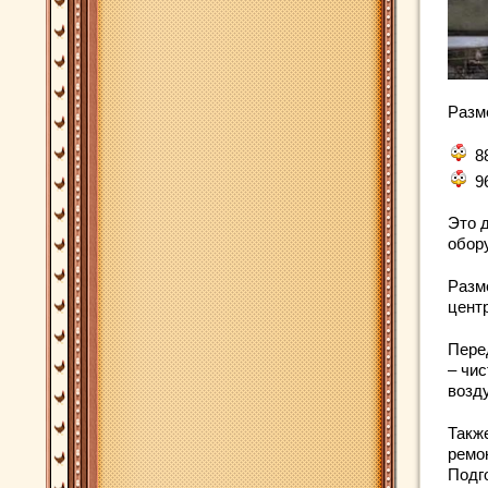
Разм
8
9
Это 
обор
Разм
цент
Пере
– чи
возд
Такж
ремо
Подг