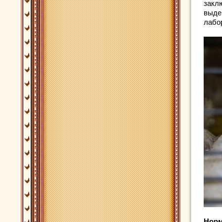
закл
выде
лабо
Норм