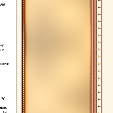
для
есу
ы и
чшего
тву
ные,
ащей