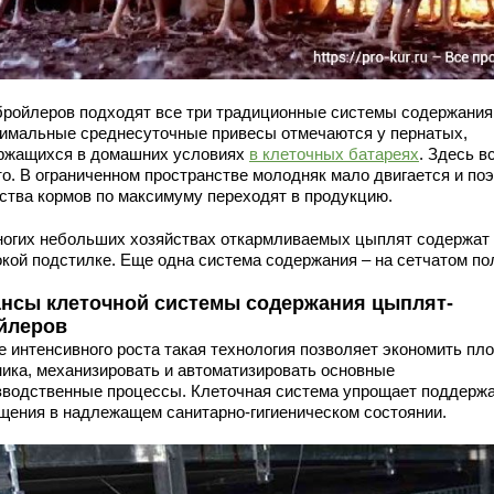
бройлеров подходят все три традиционные системы содержания
имальные среднесуточные привесы отмечаются у пернатых,
ржащихся в домашних условиях
в клеточных батареях
. Здесь в
то. В ограниченном пространстве молодняк мало двигается и по
ства кормов по максимуму переходят в продукцию.
ногих небольших хозяйствах откармливаемых цыплят содержат
окой подстилке. Еще одна система содержания – на сетчатом по
нсы клеточной системы содержания цыплят-
йлеров
е интенсивного роста такая технология позволяет экономить пл
ника, механизировать и автоматизировать основные
зводственные процессы. Клеточная система упрощает поддерж
щения в надлежащем санитарно-гигиеническом состоянии.