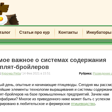
талог
Статьи про кур
Контакты
Инкубаторы
мое важное о системах содержания
плят-бройлеров
:
Курочка Ряба
/ 14 Фев 2021 в 15:51
Рубрика:
Разведение 
ый день, опытные и начинающие птицеводы. Сегодня мы рассм
ейшие элементы технологии выращивания и системы содержан
ят-бройлеров на базе промышленных предприятий. Зачем нам
ефабрики? Многое из приведенного ниже может быть с успехом
грировано в любительское и фермерское
птицеводство
.