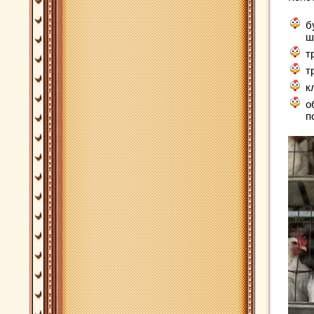
б
ш
т
т
к
о
п