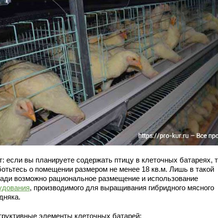
т: если вы планируете содержать птицу в клеточных батареях, т
ботьтесь о помещении размером не менее 18 кв.м. Лишь в такой
ади возможно рациональное размещение и использование
удования
, производимого для выращивания гибридного мясного
дняка.
труктивные элементы клеточных батарей: