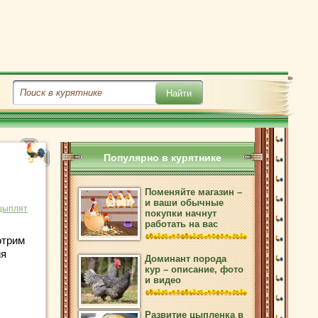
Популярно в курятнике
Поменяйте магазин –
и ваши обычные
цыплят
покупки начнут
работать на вас
отрим
ия
Доминант порода
кур – описание, фото
и видео
Развитие цыпленка в