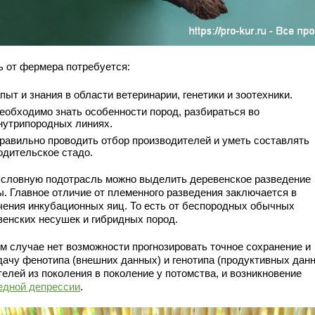
ь от фермера потребуется:
пыт и знания в области ветеринарии, генетики и зоотехники.
еобходимо знать особенности пород, разбираться во
нутрипородных линиях.
равильно проводить отбор производителей и уметь составлять
одительское стадо.
 условную подотрасль можно выделить деревенское разведение
ы. Главное отличие от племенного разведения заключается в
чения инкубационных яиц. То есть от беспородных обычных
венских несушек и гибридных пород.
ом случае нет возможности прогнозировать точное сохранение и
дачу фенотипа (внешних данных) и генотипа (продуктивных дан
елей из поколения в поколение у потомства, и возникновение
едной депрессии
.