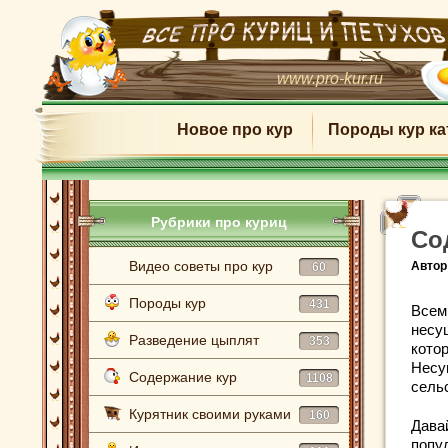
www.pro-kur.ru
Новое про кур
Породы кур ка
Рубрики про куриц
Со
Видео советы про кур
Автор
60
Породы кур
431
Всем 
несу
Разведение цыплят
353
кото
Несу
Содержание кур
1108
сель
Курятник своими руками
160
Дава
попу