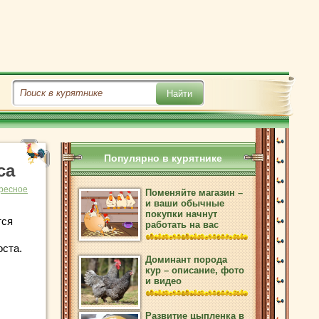
Популярно в курятнике
са
ресное
Поменяйте магазин –
и ваши обычные
покупки начнут
тся
работать на вас
,
оста.
Доминант порода
кур – описание, фото
и видео
Развитие цыпленка в