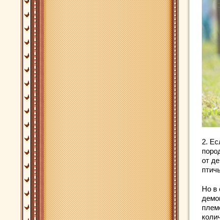
2. Е
поро
от д
птичь
Но в
демо
плем
коли