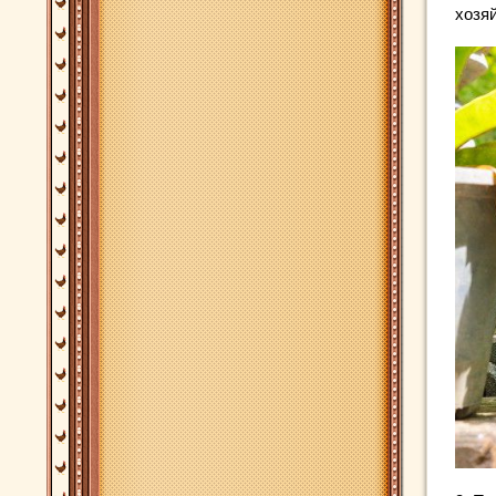
хозяй