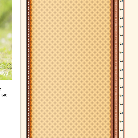
и
нные
и