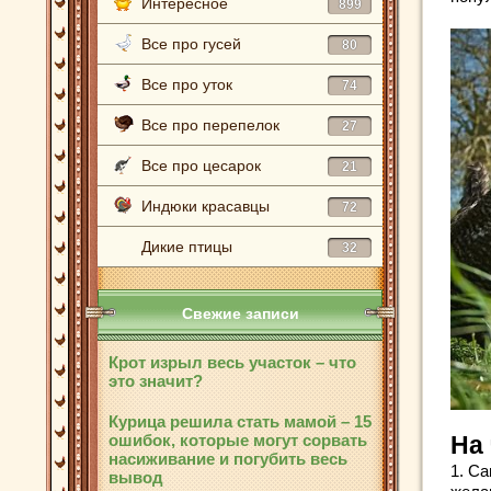
Интересное
899
Все про гусей
80
Все про уток
74
Все про перепелок
27
Все про цесарок
21
Индюки красавцы
72
Дикие птицы
32
Свежие записи
Крот изрыл весь участок – что
это значит?
Курица решила стать мамой – 15
ошибок, которые могут сорвать
На
насиживание и погубить весь
1. С
вывод