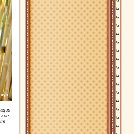
зации
ы не
дут