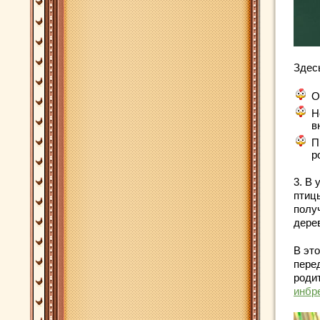
Здес
О
Н
в
П
р
3. В
птиц
полу
дере
В эт
пере
родит
инбр