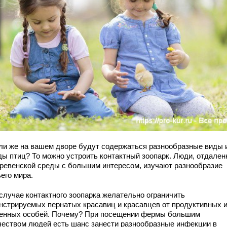
сли же на вашем дворе будут содержаться разнообразные виды 
ды птиц? То можно устроить контактный зоопарк. Люди, отдале
еревенской среды с большим интересом, изучают разнообразие
его мира.
 случае контактного зоопарка желательно ограничить
нстрируемых пернатых красавиц и красавцев от продуктивных 
енных особей. Почему? При посещении фермы большим
чеством людей есть шанс занести разнообразные инфекции в