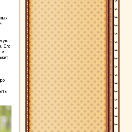
а
дных
й
угую
. Его
 и
ожет
еро
е.
ыть