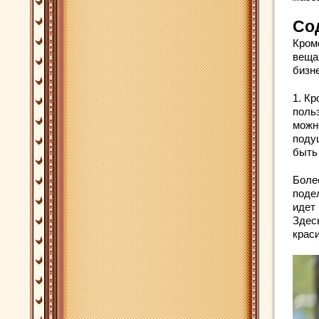
Со
Кром
веща
бизн
1. К
поль
можн
поду
быть
Боле
поде
идет 
Здес
краси