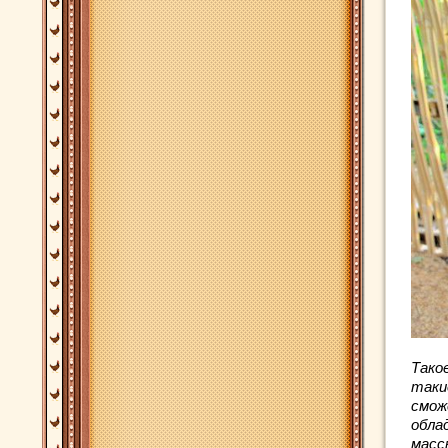
Тако
таки
смож
обла
масс