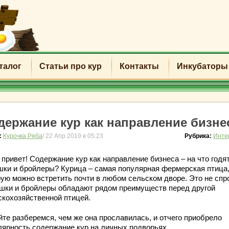
талог
Статьи про кур
Контакты
Инкубаторы
держание кур как направление бизне
:
Курочка Ряба
/ 22 Апр 2019 в 05:23
Рубрика:
Инте
привет! Содержание кур как направление бизнеса – на что годя
шки и бройлеры? Курица – самая популярная фермерская птица
рую можно встретить почти в любом сельском дворе. Это не спр
шки и бройлеры обладают рядом преимуществ перед другой
скохозяйственной птицей.
йте разберемся, чем же она прославилась, и отчего приобрело
лярность содержание кур на личных подворьях.