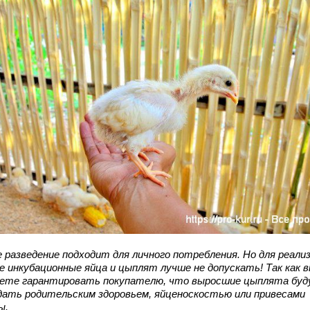
е разведение подходит для личного потребления. Но для реали
е инкубационные яйца и цыплят лучше не допускать! Так как в
ете гарантировать покупателю, что выросшие цыплята бу
дать родительским здоровьем, яйценоскостью или привесами
ы.