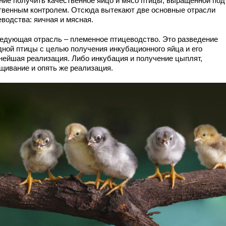
ние получить качественное яйцо и мясо птицы, выращенной под
твенным контролем. Отсюда вытекают две основные отрасли
водства: яичная и мясная.
ледующая отрасль – племенное птицеводство. Это разведение
дной птицы с целью получения инкубационного яйца и его
нейшая реализация. Либо инкубация и получение цыплят,
щивание и опять же реализация.