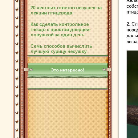
жела
собс
20 честных ответов несушек на
птице
лекции птицевода
2. С
Как сделать контрольное
гнездо с простой дверцей-
поро
ловушкой за один день
даль
выра
Семь способов вычислить
лучшую курицу несушку
Это интересно!