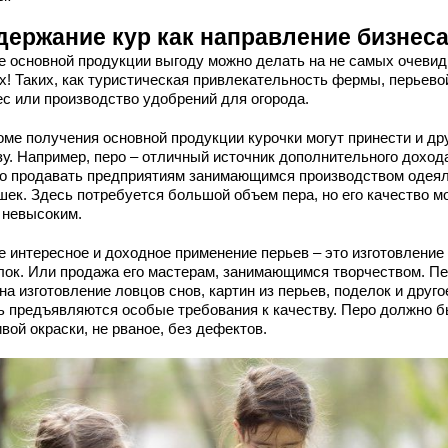
держание кур как направление бизнес
е основной продукции выгоду можно делать на не самых очеви
х! Таких, как туристическая привлекательность фермы, перьево
ес или производство удобрений для огорода.
роме получения основной продукции курочки могут принести и др
зу. Например, перо – отличный источник дополнительного дохода
о продавать предприятиям занимающимся производством одеял
шек. Здесь потребуется большой объем пера, но его качество м
 невысоким.
е интересное и доходное применение перьев – это изготовление
лок. Или продажа его мастерам, занимающимся творчеством. П
на изготовление ловцов снов, картин из перьев, поделок и друго
ь предъявляются особые требования к качеству. Перо должно б
вой окраски, не рваное, без дефектов.