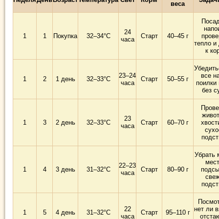
веса
Посад
напо
24
1
1
Покупка
32–34°C
Старт
40–45 г
прове
часа
тепло и
к ко
Убедить
23–24
все н
1
2
1 день
32–33°C
Старт
50–55 г
часа
поилки 
без с
Прове
живот
23
1
3
2 день
32–33°C
Старт
60–70 г
хвост
часа
сухо
подст
Убрать 
мест
22–23
1
4
3 день
31–32°C
Старт
80–90 г
подсы
часа
све
подст
Посмот
22
нет ли 
1
5
4 день
31–32°C
Старт
95–110 г
часа
отста