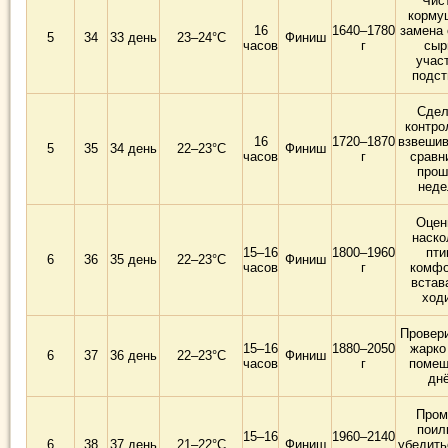
Чис
корму
16
1640–1780
замена
5
34
33 день
23–24°C
Финиш
часов
г
сыр
учас
подст
Сдел
контро
16
1720–1870
взвешив
5
35
34 день
22–23°C
Финиш
часов
г
сравн
прош
неде
Оцен
наско
15–16
1800–1960
пти
6
36
35 день
22–23°C
Финиш
часов
г
комфо
встав
ход
Провери
15–16
1880–2050
жарко
6
37
36 день
22–23°C
Финиш
часов
г
помещ
дн
Пром
поил
15–16
1960–2140
6
38
37 день
21–22°C
Финиш
убедить