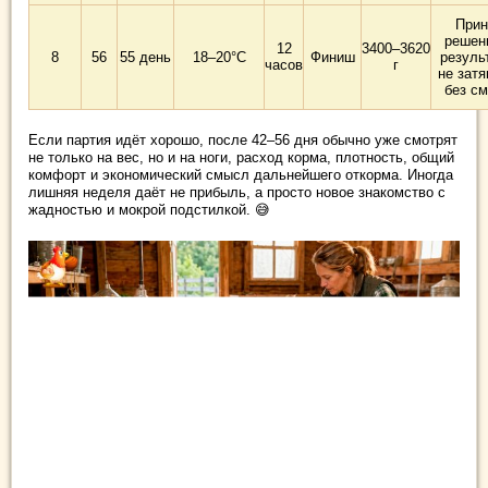
Прин
решен
12
3400–3620
8
56
55 день
18–20°C
Финиш
резуль
часов
г
не затя
без с
Если партия идёт хорошо, после 42–56 дня обычно уже смотрят
не только на вес, но и на ноги, расход корма, плотность, общий
комфорт и экономический смысл дальнейшего откорма. Иногда
лишняя неделя даёт не прибыль, а просто новое знакомство с
жадностью и мокрой подстилкой. 😅