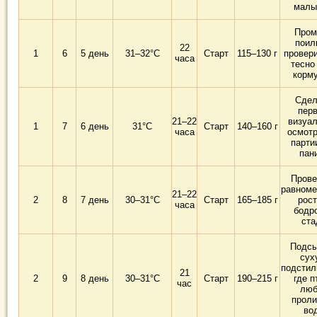
малы
Пром
поил
22
1
6
5 день
31–32°C
Старт
115–130 г
провери
часа
тесно
корм
Сдел
пер
21–22
визуа
1
7
6 день
31°C
Старт
140–160 г
часа
осмотр
парти
пан
Прове
равноме
21–22
2
8
7 день
30–31°C
Старт
165–185 г
рост
часа
бодр
ста
Подсы
сух
подстил
21
2
9
8 день
30–31°C
Старт
190–215 г
где п
час
люб
проли
во