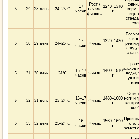
Рост /
фини
17
1240–1340
5
29
28 день
24–25°C
начало
корм,
часов
г
финиша
идёт
станда
схе
Посмот
как п
17
1320–1430
5
30
29 день
24–25°C
Финиш
реагир
часов
г
следу
этап 
Прове
расход 
16–17
1400–1510
5
31
30 день
24°C
Финиш
воды, 
часов
г
уже в
мно
Осмот
16–17
1480–1600
ноги и 
5
32
31 день
23–24°C
Финиш
часов
г
контро
осо
Провери
16
1560–1690
5
33
32 день
23–24°C
Финиш
стал
часов
г
заметно