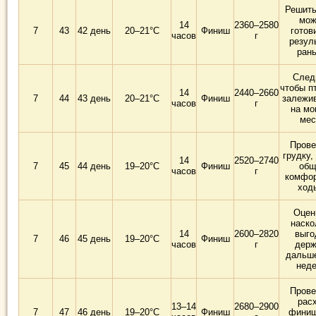
Решить
мож
14
2360–2580
7
43
42 день
20–21°C
Финиш
готов
часов
г
резул
ран
След
чтобы п
14
2440–2660
7
44
43 день
20–21°C
Финиш
залежи
часов
г
на мо
мес
Прове
грудку,
14
2520–2740
7
45
44 день
19–20°C
Финиш
общ
часов
г
комфор
ход
Оцен
наско
14
2600–2820
выго
7
46
45 день
19–20°C
Финиш
часов
г
держ
дальш
нед
Прове
рас
13–14
2680–2900
7
47
46 день
19–20°C
Финиш
финиш