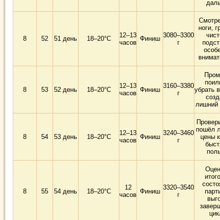
дал
Смотре
ноги, г
12–13
3080–3300
чист
8
52
51 день
18–20°C
Финиш
часов
г
подст
особ
внимат
Пром
поил
12–13
3160–3380
8
53
52 день
18–20°C
Финиш
убрать в
часов
г
созд
лишний
Провери
пошёл л
12–13
3240–3460
8
54
53 день
18–20°C
Финиш
цены 
часов
г
быст
пол
Оцен
итог
состо
12
3320–3540
8
55
54 день
18–20°C
Финиш
парт
часов
г
выг
завер
цик