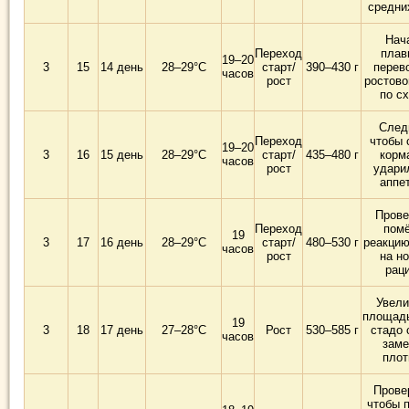
средни
Нач
Переход
плав
19–20
3
15
14 день
28–29°C
старт/
390–430 г
перев
часов
рост
ростово
по с
След
Переход
чтобы 
19–20
3
16
15 день
28–29°C
старт/
435–480 г
корм
часов
рост
удари
аппе
Прове
Переход
помё
19
3
17
16 день
28–29°C
старт/
480–530 г
реакцию
часов
рост
на н
рац
Увели
площадь
19
3
18
17 день
27–28°C
Рост
530–585 г
стадо 
часов
заме
плот
Прове
чтобы 