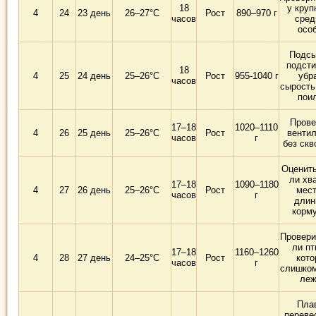
18
у круп
4
24
23 день
26–27°C
Рост
890–970 г
часов
сред
осо
Подсы
подсти
18
4
25
24 день
25–26°C
Рост
955-1040 г
убр
часов
сырость
пои
Прове
17–18
1020–1110
4
26
25 день
25–26°C
Рост
венти
часов
г
без скв
Оценить
ли хв
17–18
1090–1180
4
27
26 день
25–26°C
Рост
мест
часов
г
длин
корм
Провери
ли пт
17–18
1160–1260
4
28
27 день
24–25°C
Рост
кото
часов
г
слишком
леж
Пла
переве