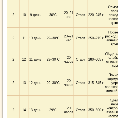
Осмот
лапк
20–21
2
10
9 день
30°C
Старт
220–245 г
поход
час
неско
цып
Прове
20–21
расход 
2
11
10 день
29–30°C
Старт
250–275 г
час
аппети
гру
Убедить
20
слабы
2
12
11 день
29–30°C
Старт
280–305 г
часов
оттесн
кор
Почис
корму
20
2
13
12 день
29–30°C
Старт
315–345 г
убр
часов
залежа
мелкий
Сдел
пер
20
контро
2
14
13 день
29°C
Старт
350–390 г
часов
взвеши
неско