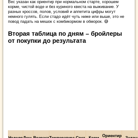
Вес указан как ориентир при нормальном старте, хорошем
корме, чистой воде и без куриного квеста на выживание. У
разных кроссов, полов, условий и аппетита цифры могут
немного гулять. Если стадо идёт чуть ниже или выше, это не
повод падать на мешок с комбикормом в обморок. 😅
Вторая таблица по дням – бройлеры
от покупки до результата
Ориентир
Неделя
День
Возраст
Температура
Свет
Корм
Задач