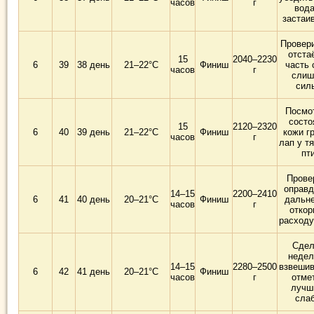
часов
г
вода
застаи
Провери
отста
15
2040–2230
6
39
38 день
21–22°C
Финиш
часть 
часов
г
слиш
сил
Посмо
состо
15
2120–2320
6
40
39 день
21–22°C
Финиш
кожи г
часов
г
лап у т
пт
Прове
оправд
14–15
2200–2410
6
41
40 день
20–21°C
Финиш
дальн
часов
г
откор
расходу
Сдел
недел
14–15
2280–2500
взвешив
6
42
41 день
20–21°C
Финиш
часов
г
отме
лучш
сла