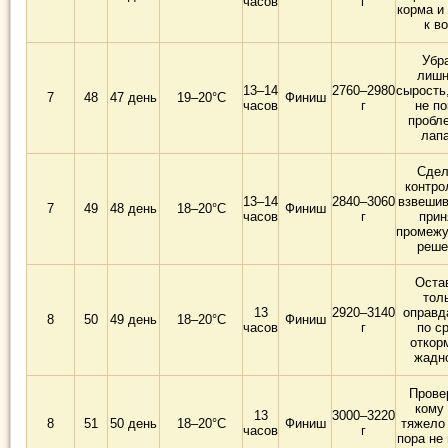
часов
г
корма и
к в
Убр
лиш
13–14
2760–2980
сырость
7
48
47 день
19–20°C
Финиш
часов
г
не п
пробл
лап
Сдел
контро
13–14
2840–3060
взвешив
7
49
48 день
18–20°C
Финиш
часов
г
прин
промежу
реше
Оста
тол
13
2920–3140
оправд
8
50
49 день
18–20°C
Финиш
часов
г
по с
откор
жадн
Прове
кому
13
3000–3220
8
51
50 день
18–20°C
Финиш
тяжело 
часов
г
пора не