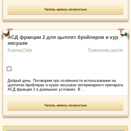
Читать запись полностью
АСД фракции 2 для цыплят бройлеров и кур
несушек
Курочка Ряба
Разведение цыплят
Добрый день. Поговорим про особенности использования на
цыплятах-бройлерах и курах несушках ветеринарного препарата
АСД фракции 2 в домашних условиях. В ...
Читать запись полностью