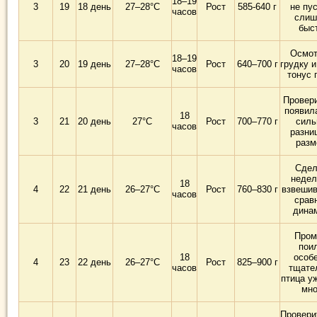
18–19
3
19
18 день
27–28°C
Рост
585-640 г
не пу
часов
слиш
быс
Осмот
18–19
3
20
19 день
27–28°C
Рост
640–700 г
грудку 
часов
тонус 
Провери
появил
18
3
21
20 день
27°C
Рост
700–770 г
силь
часов
разни
разм
Сдел
недел
18
4
22
21 день
26–27°C
Рост
760–830 г
взвешив
часов
срав
дина
Пром
пои
18
особ
4
23
22 день
26–27°C
Рост
825–900 г
часов
тщате
птица у
мно
Провери