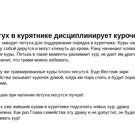
тух в курятнике дисциплинирует куроч
 заводят петуха для поддержания порядка в курятнике. Куры ча
у собой дерутся и могут клюнуть до крови. Рану начинают клев
е куры. Петька в такие моменты разнимает кур, не дает им драт
начит, что травм можно избежать.
му же травмированные куры плохо несутся. Еще Вестник зари
йства зазывает курочек домой, когда им пора спать и будит пор
ями.
шки при наличии петуха несутся лучше!
 к уже жившим курам в курятнике подселить новых кур, драка
ежна. Как раз Глава семейства эту драку и не допустит, он буде
мать кур!