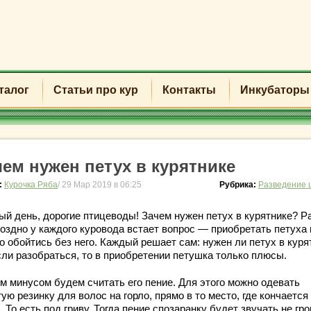
талог
Статьи про кур
Контакты
Инкубаторы
чем нужен петух в курятнике
:
Курочка Ряба
/ 29 Мар 2019 в 06:25
Рубрика:
Разведение 
ый день, дорогие птицеводы! Зачем нужен петух в курятнике? Р
поздно у каждого куровода встает вопрос — приобретать петуха
 обойтись без него. Каждый решает сам: нужен ли петух в куря
сли разобраться, то в приобретении петушка только плюсы.
м минусом будем считать его пение. Для этого можно одевать
ую резинку для волос на горло, прямо в то место, где кончается
. То есть под гриву. Тогда пение спозаранку будет звучать не гр