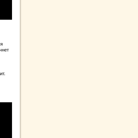
тя
чнет
ит.