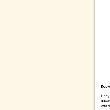
Корм
Несуш
насе
они 