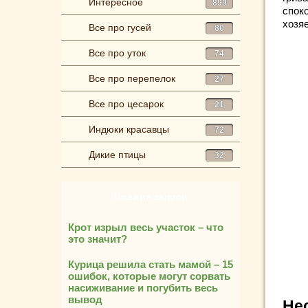
Интересное
899
споко
хозя
Все про гусей
80
Все про уток
74
Все про перепелок
27
Все про цесарок
21
Индюки красавцы
72
Дикие птицы
32
Свежие записи
Крот изрыл весь участок – что
это значит?
Курица решила стать мамой – 15
ошибок, которые могут сорвать
насиживание и погубить весь
вывод
Не