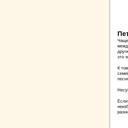
Пе
Чаще
межд
други
это з
К то
семе
песн
Несу
Если
неизб
разни