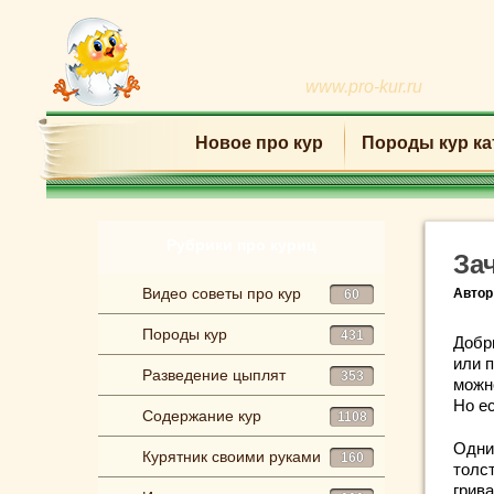
www.pro-kur.ru
Новое про кур
Породы кур ка
Рубрики про куриц
За
Видео советы про кур
Автор
60
Породы кур
431
Добр
или 
Разведение цыплят
353
можно
Но е
Содержание кур
1108
Одни
Курятник своими руками
160
толст
грива