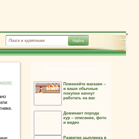
Популярно в курятнике
цыплят
Поменяйте магазин –
и ваши обычные
покупки начнут
ано
работать на вас
 или
тнике.
Доминант порода
кур – описание, фото
и видео
омче
Развитие цыпленка в