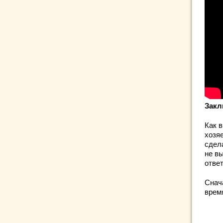
Закл
Как в
хозяе
сдел
не в
отве
Снач
время