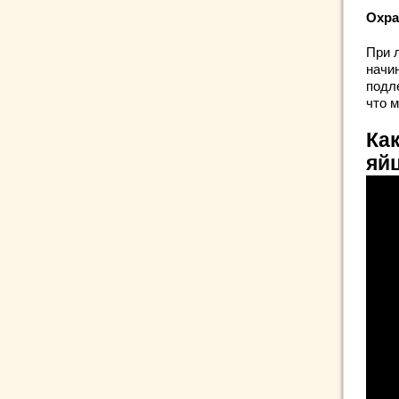
Охра
При 
начи
подл
что м
Как
яй