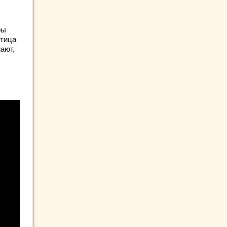
ры
птица
ают,