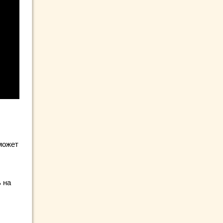
может
 на