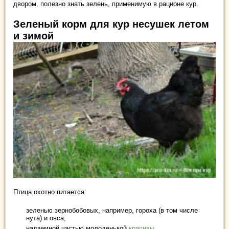
двором, полезно знать зелень, применимую в рационе кур.
Зеленый корм для кур несушек летом
и зимой
Птица охотно питается:
зеленью зернобобовых, например, гороха (в том числе
нута) и овса;
надземной частью молоденькой
крапивы