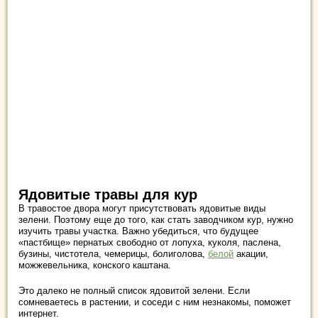
Ядовитые травы для кур
В травостое двора могут присутствовать ядовитые виды
зелени. Поэтому еще до того, как стать заводчиком кур, нужно
изучить травы участка. Важно убедиться, что будущее
«пастбище» пернатых свободно от лопуха, куколя, паслена,
бузины, чистотела, чемерицы, болиголова,
белой
акации,
можжевельника, конского каштана.
Это далеко не полный список ядовитой зелени. Если
сомневаетесь в растении, и соседи с ним незнакомы, поможет
интернет.