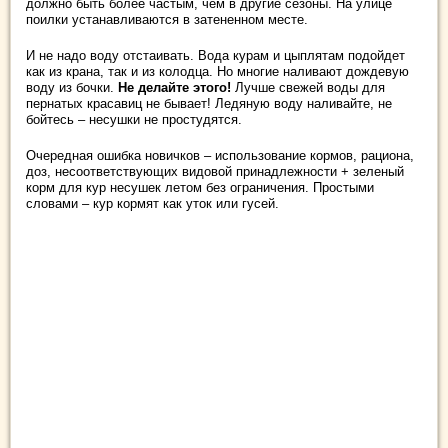
должно быть более частым, чем в другие сезоны. На улице
поилки устанавливаются в затененном месте.
И не надо воду отстаивать. Вода курам и цыплятам подойдет
как из крана, так и из колодца. Но многие наливают дождевую
воду из бочки.
Не делайте этого!
Лучше свежей воды для
пернатых красавиц не бывает! Ледяную воду наливайте, не
бойтесь – несушки не простудятся.
Очередная ошибка новичков – использование кормов, рациона,
доз, несоответствующих видовой принадлежности + зеленый
корм для кур несушек летом без ограничения. Простыми
словами – кур кормят как уток или гусей.