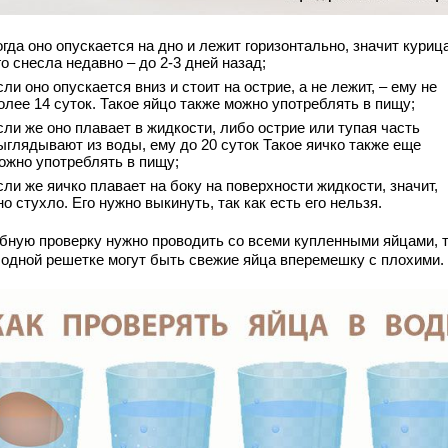
огда оно опускается на дно и лежит горизонтально, значит куриц
го снесла недавно – до 2-3 дней назад;
сли оно опускается вниз и стоит на острие, а не лежит, – ему не
олее 14 суток. Такое яйцо также можно употреблять в пищу;
сли же оно плавает в жидкости, либо острие или тупая часть
ыглядывают из воды, ему до 20 суток Такое яичко также еще
ожно употреблять в пищу;
сли же яичко плавает на боку на поверхности жидкости, значит,
но стухло. Его нужно выкинуть, так как есть его нельзя.
бную проверку нужно проводить со всеми купленными яйцами, 
в одной решетке могут быть свежие яйца вперемешку с плохими.