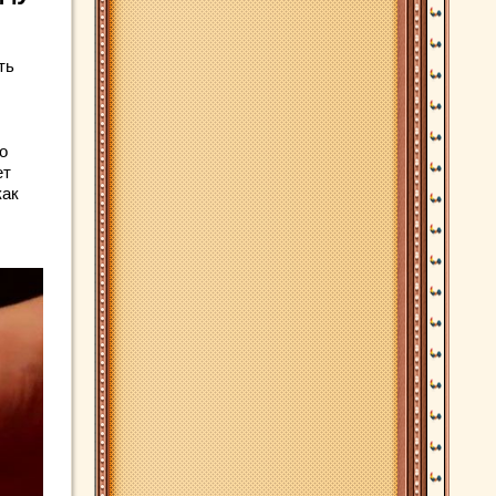
ть
о
ет
как