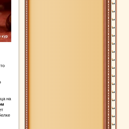
 то
о
йца на
ом
ет
белке