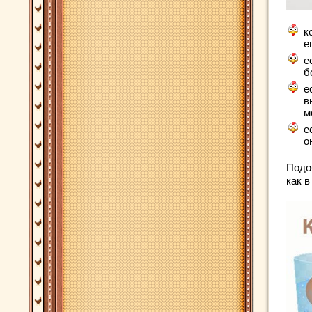
к
е
е
б
е
в
м
е
о
Подо
как 