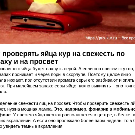
 проверять яйца кур на свежесть по
аху и на просвет
опавшего яйца будет пахнуть серой. А если оно совсем стухло,
запах проникает и через поры в скорлупе. Поэтому целое яйцо
ала нюхают, при отсутствии аромата серы его разбивают и опять
ют. При малейшем запахе серы яйцо нужно выкинуть – оно точн
ало.
деление свежести яиц на просвет. Чтобы проверить свежесть я
вет, нужна мощная лампа.
Это, например, фонарик в мобильн
фоне.
У свежего яйца желток располагается в центре, в белке н
ких вкраплений. А если оно пролежало более пары недель, то в 
о увидеть темные вкрапления.