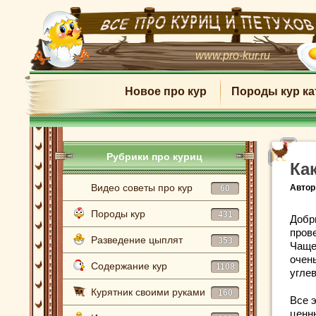
www.pro-kur.ru
Новое про кур
Породы кур ка
Рубрики про куриц
Ка
Видео советы про кур
Автор
60
Породы кур
431
Добр
прове
Разведение цыплят
353
Чаще
очен
Содержание кур
1108
угле
Курятник своими руками
160
Все 
ценн