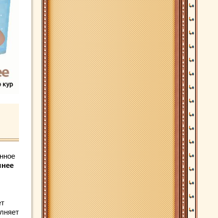
енное
шнее
ет
олняет