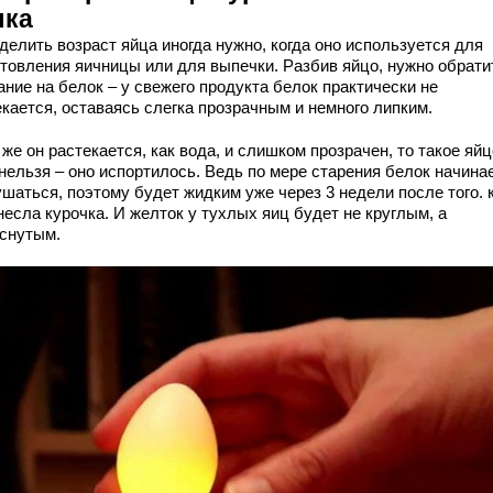
лка
делить возраст яйца иногда нужно, когда оно используется для
отовления яичницы или для выпечки. Разбив яйцо, нужно обрати
ние на белок – у свежего продукта белок практически не
екается, оставаясь слегка прозрачным и немного липким.
же он растекается, как вода, и слишком прозрачен, то такое яйц
нельзя – оно испортилось. Ведь по мере старения белок начина
шаться, поэтому будет жидким уже через 3 недели после того. 
несла курочка. И желток у тухлых яиц будет не круглым, а
снутым.