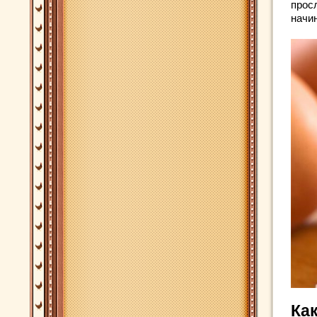
прос
начин
Как