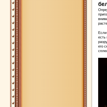
бе
Опре
приг
внима
раст
Если 
есть 
разру
его с
сплю