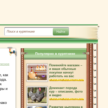
Популярно в курятнике
ресное
Поменяйте магазин –
и ваши обычные
покупки начнут
, как
работать на вас
ода.
я
Доминант порода
иры и
кур – описание, фото
и видео
нако
Развитие цыпленка в