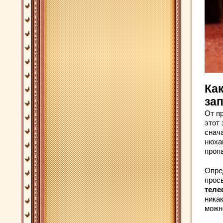
Как
зап
От пр
этот 
снач
нюха
проп
Опре
прос
теле
ника
можн