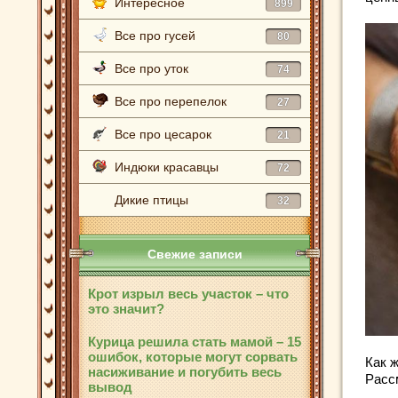
Интересное
899
Все про гусей
80
Все про уток
74
Все про перепелок
27
Все про цесарок
21
Индюки красавцы
72
Дикие птицы
32
Свежие записи
Крот изрыл весь участок – что
это значит?
Курица решила стать мамой – 15
ошибок, которые могут сорвать
Как 
насиживание и погубить весь
Расс
вывод