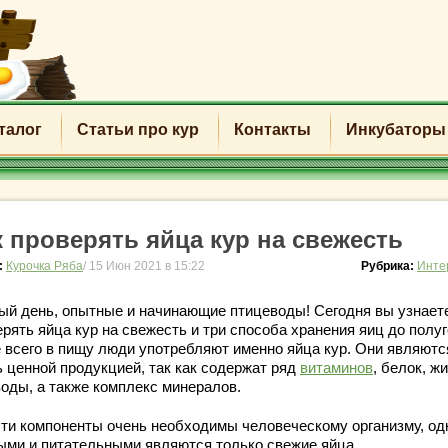
талог
Статьи про кур
Контакты
Инкубаторы
к проверять яйца кур на свежесть
:
Курочка Ряба
/ 15 Июн 2021 в 15:22
Рубрика:
Инте
ый день, опытные и начинающие птицеводы! Сегодня вы узнаете
рять яйца кур на свежесть и три способа хранения яиц до полуг
 всего в пищу люди употребляют именно яйца кур. Они являютс
ь ценной продукцией, так как содержат ряд
витаминов
, белок, ж
воды, а также комплекс минералов.
эти компоненты очень необходимы человеческому организму, од
ыми и питательными являются только свежие яйца.