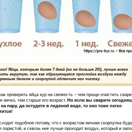
но! Яйца, которым более 7 дней (но не больше 20!), лучше всего
рить вкрутую, так как образующаяся прослойка воздуха между
аренным белком и скорлупой облегчит его чистку.
как проверять яйца кур на свежесть – чем проще очистить свар
е яичко, тем старше его возраст.
Но если вы сварите сегодня
 на пару, да остудите в ледяной воде, то оно тоже легко
тится!
сходит подобное потому, что с возрастом яичная скорлупка буд
 пористой, и сквозь нее лучше проходит воздух, который и зап