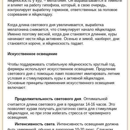
яйценоскость у кур, – мелатонин. Он вырабатывается в темноте
и влияет на работу гипофиза, который, в свою очередь,
контролирует выработку гормонов, ответственных за половое
созревание и яйцекладку.
Когда длина светового дня увеличивается, выработка
мелатонина снижается, что стимулирует начало яйцекладки.
Именно поэтому весной, когда дни становятся длиннее, куры
начинают нести яйца активнее. Осенью и зимой, наоборот, дни
становятся короче, и яйценоскость падает.
Искусственное освещение
Чтобы поддерживать стабильную яйценоскость круглый год,
фермеры используют искусственное освещение. Продление
светового дня с помощью ламп позволяет имитировать летние
условия и стимулировать куры к активной яйцекладке.
Основные принципы применения искусственного освещения
включают:
Продолжительность светового дня
. Оптимальной
считается длина светового дня в пределах 14-16 часов. Это
позволяет курам получать достаточно света для стимуляции
яйцекладки, но при этом избегать стресса от чрезмерного
освещения.
Интенсивность света
. Интенсивность освещения должна
быть умеренной, обычно в диапазоне 10-20 люкс. Слишком