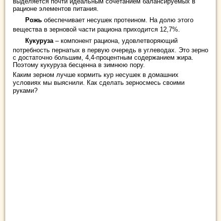
выделяется почти идеальным сочетанием балансируемых в
рационе элементов питания.
Рожь
обеспечивает несушек протеином. На долю этого
вещества в зерновой части рациона приходится 12,7%.
Кукуруза
– компонент рациона, удовлетворяющий
потребность пернатых в первую очередь в углеводах. Это зерно
с достаточно большим, 4,4-процентным содержанием жира.
Поэтому кукуруза бесценна в зимнюю пору.
Каким зерном лучше кормить кур несушек в домашних
условиях мы выяснили. Как сделать зерносмесь своими
руками?