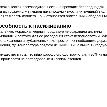
такая высокая производительность не проходит бесследно для
атых тружениц – в период пика продуктивности их внешний вид
вляет желать лучшего – они становятся облезлыми и ободранны
особность к насиживанию
жалению, моравская черная порода кур не сохранила инстинкт
живания, и поэтому для ее разведения стоит использовать инкуб
ила хранения инкубационных яиц просто – их необходимо держа
ении, где температура воздуха не ниже 10 и не выше 12 градус
мущество в том, что яйца хорошо оплодотворяются, и 80% из ни
 произвести на свет здоровых и крепких птенцов.