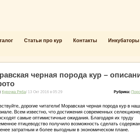
талог
Статьи про кур
Контакты
Инкубаторы
равская черная порода кур – описан
фото
:
Курочка Ряба
/ 13 Окт 2016 в 05:29
Рубрика:
Поро
вствуйте, дорогие читатели! Моравская черная порода кур в на
риале. Всем известно, что достижения современных селекционе
осходят самые оптимистичные ожидания. Благодаря их труду
еменное птицеводство получило возможность сделать содержа
менее затратным и более выгодным в экономическом плане.