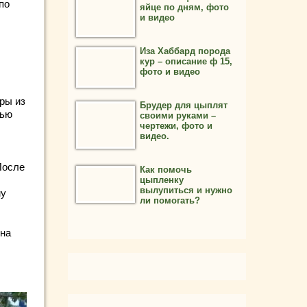
по
яйце по дням, фото
и видео
Иза Хаббард порода
кур – описание ф 15,
фото и видео
ры из
Брудер для цыплят
лью
своими руками –
чертежи, фото и
видео.
После
Как помочь
цыпленку
вылупиться и нужно
му
ли помогать?
 на