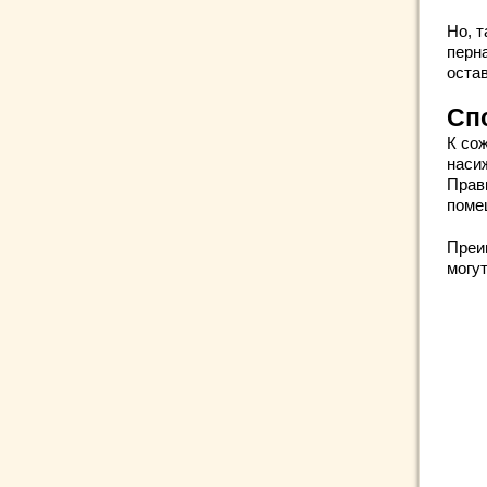
Но, 
перн
оста
Сп
К со
наси
Прав
помещ
Преи
могут