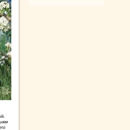
ый.
ными
его