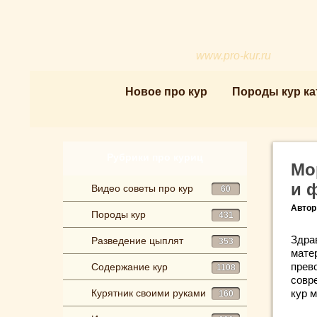
www.pro-kur.ru
Новое про кур
Породы кур ка
Рубрики про куриц
Мо
и 
Видео советы про кур
60
Автор
Породы кур
431
Здра
Разведение цыплят
353
мате
прев
Содержание кур
1108
совр
Курятник своими руками
кур 
160