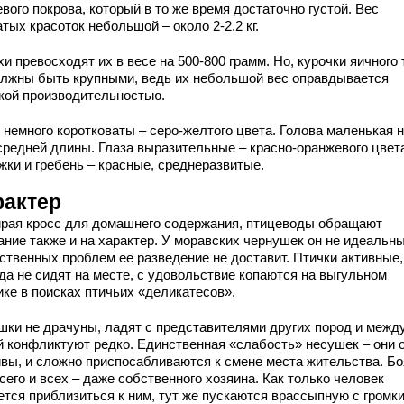
вого покрова, который в то же время достаточно густой. Вес
тых красоток небольшой – около 2-2,2 кг.
и превосходят их в весе на 500-800 грамм. Но, курочки яичного 
олжны быть крупными, ведь их небольшой вес оправдывается
кой производительностью.
 немного коротковаты – серо-желтого цвета. Голова маленькая 
средней длины. Глаза выразительные – красно-оранжевого цвет
жки и гребень – красные, среднеразвитые.
рактер
рая кросс для домашнего содержания, птицеводы обращают
ание также и на характер. У моравских чернушек он не идеальны
ственных проблем ее разведение не доставит. Птички активные,
да не сидят на месте, с удовольствие копаются на выгульном
ике в поисках птичьих «деликатесов».
шки не драчуны, ладят с представителями других пород и межд
й конфликтуют редко. Единственная «слабость» несушек – они 
ивы, и сложно приспосабливаются к смене места жительства. Бо
сего и всех – даже собственного хозяина. Как только человек
ется приблизиться к ним, тут же пускаются врассыпную с громк