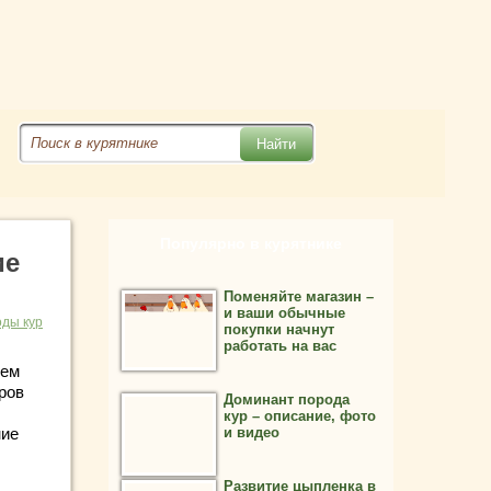
Популярно в курятнике
ие
Поменяйте магазин –
и ваши обычные
ды кур
покупки начнут
работать на вас
шем
ров
Доминант порода
кур – описание, фото
ние
и видео
Развитие цыпленка в