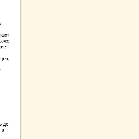
у
нают
озже,
кие
яцев,
т
и
ь до
 а