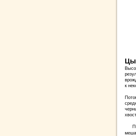
Цы
Высо
резу
врож
к не
Пото
сред
черн
хвос
П
меша