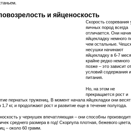
хтаньем.
ловозрелость и яйценоскость
Скорость созревания 
яичных пород всегда
отличается. Они начи
яйцекладку немного п
чем остальные. Чешс
несушки начинают
яйцекладку в 6-7 мес
крайне редко немного
позже – это зависит о
условий содержания 
питания.
Но, на этом не
прекращается рост и
итие пернатых тружениц. В момент начала яйцекладки они весят
 1,7 кг, и продолжают рост и развитие еще в течение полугода.
носкость у чернушек впечатляющая – они способны производит
ичек среднего размера в год! Скорлупа плотная, бежевого цвета,
иц – около 60 грамм.