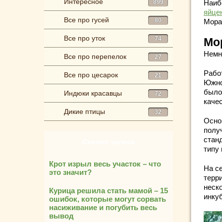
Интересное
899
Наиб
яйце
Все про гусей
80
Морав
Все про уток
74
Мо
Немн
Все про перепелок
27
Рабо
Все про цесарок
21
Южно
было
Индюки красавцы
72
каче
Дикие птицы
32
Осно
полу
стан
Свежие записи
типу 
Крот изрыл весь участок – что
На с
это значит?
терри
неск
Курица решила стать мамой – 15
инку
ошибок, которые могут сорвать
насиживание и погубить весь
вывод