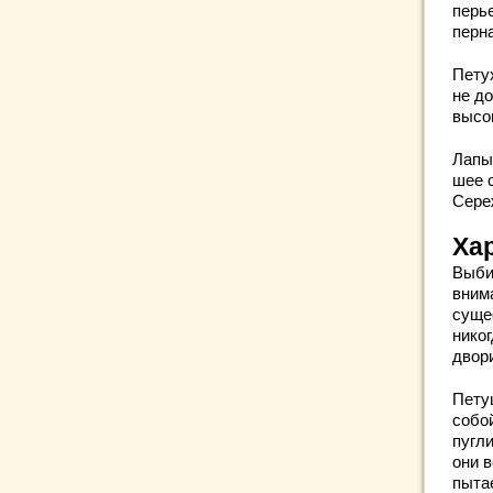
перье
перна
Петух
не д
высо
Лапы
шее 
Сере
Ха
Выби
вним
суще
никог
двор
Пету
собо
пугл
они в
пыта