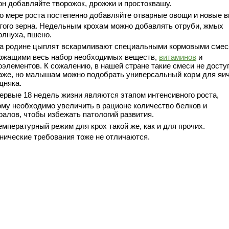
он добавляйте творожок, дрожжи и простоквашу.
о мере роста постепенно добавляйте отварные овощи и новые 
того зерна. Недельным крохам можно добавлять отруби, жмых
олнуха, пшено.
а родине цыплят вскармливают специальными кормовыми смес
ржащими весь набор необходимых веществ,
витаминов
и
оэлементов. К сожалению, в нашей стране такие смеси не досту
аже, но малышам можно подобрать универсальный корм для яич
дняка.
ервые 18 недель жизни являются этапом интенсивного роста,
ому необходимо увеличить в рационе количество белков и
ралов, чтобы избежать патологий развития.
емпературный режим для крох такой же, как и для прочих.
енические требования тоже не отличаются.