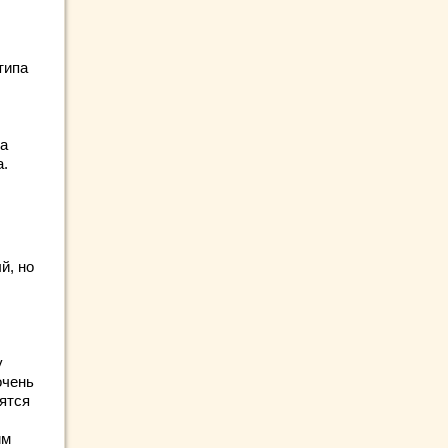
типа
на
а.
й, но
у
очень
ятся
им