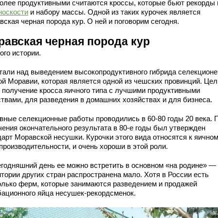
олее продуктивными считаются кроссы, которые бьют рекорды 
носкости
и набору массы. Одной из таких курочек является
ская черная порода кур. О ней и поговорим сегодня.
равская черная порода кур
ого истории.
тали над выведением высокопродуктивного гибрида селекционе
й Моравии, которая является одной из чешских провинций. Це
 получение кросса яичного типа с лучшими продуктивными
ствами, для разведения в домашних хозяйствах и для бизнеса.
вные селекционные работы проводились в 60-80 годы 20 века. 
чения окончательного результата в 80-е годы был утвержден
дарт Моравской несушки. Курочки этого вида относятся к яично
производительности, и очень хороши в этой роли.
егодняшний день ее можно встретить в основном «на родине» —
тории других стран распространена мало. Хотя в России есть
олько ферм, которые занимаются разведением и продажей
бационного яйца несушек-рекордсменок.