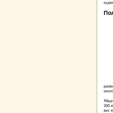
куда
По
разв
около
Яйце
300 я
вес я