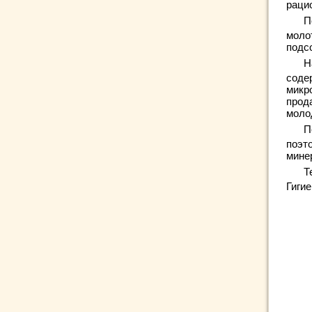
раци
П
моло
подс
Н
соде
микр
прод
моло
П
поэт
мине
Т
Гиги