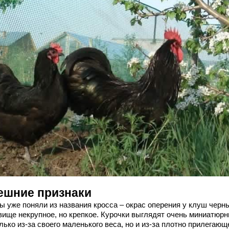
ешние признаки
ы уже поняли из названия кросса – окрас оперения у клуш черн
вище некрупное, но крепкое. Курочки выглядят очень миниатюр
лько из-за своего маленького веса, но и из-за плотно прилегающ