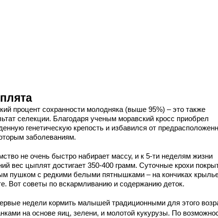
плята
кий процент сохранности молодняка (выше 95%) – это также
льтат селекции. Благодаря ученым моравский кросс приобрел
денную генетическую крепость и избавился от предрасположен
которым заболеваниям.
мство не очень быстро набирает массу, и к 5-ти неделям жизни
ний вес цыплят достигает 350-400 грамм. Суточные крохи покры
ым пушком с редкими белыми пятнышками – на кончиках крылье
те. Вот советы по вскармливанию и содержанию деток.
ервые недели кормить малышей традиционными для этого возр
нками на основе яиц, зелени, и молотой кукурузы. По возможно