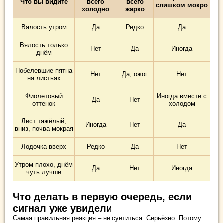
Что вы видите
всего
всего
слишком мокро
холодно
жарко
Вялость утром
Да
Редко
Да
Вялость только
Нет
Да
Иногда
днём
Побелевшие пятна
Нет
Да, ожог
Нет
на листьях
Фиолетовый
Иногда вместе с
Да
Нет
оттенок
холодом
Лист тяжёлый,
Иногда
Нет
Да
вниз, почва мокрая
Лодочка вверх
Редко
Да
Нет
Утром плохо, днём
Да
Нет
Иногда
чуть лучше
Что делать в первую очередь, если
сигнал уже увидели
Самая правильная реакция – не суетиться. Серьёзно. Потому