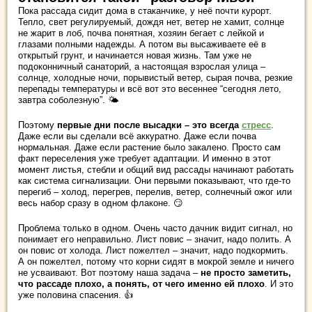
Пока рассада сидит дома в стаканчике, у неё почти курорт.
Тепло, свет регулируемый, дождя нет, ветер не хамит, солнце
не жарит в лоб, почва понятная, хозяин бегает с лейкой и
глазами полными надежды. А потом вы высаживаете её в
открытый грунт, и начинается новая жизнь. Там уже не
подоконничный санаторий, а настоящая взрослая улица –
солнце, холодные ночи, порывистый ветер, сырая почва, резкие
перепады температуры и всё вот это весеннее “сегодня лето,
завтра соболезную”. 🌤️
Поэтому
первые дни после высадки – это всегда
стресс
.
Даже если вы сделали всё аккуратно. Даже если почва
нормальная. Даже если растение было закалено. Просто сам
факт переселения уже требует адаптации. И именно в этот
момент листья, стебли и общий вид рассады начинают работать
как система сигнализации. Они первыми показывают, что где-то
перегиб – холод, перегрев, перелив, ветер, солнечный ожог или
весь набор сразу в одном флаконе. 😏
Проблема только в одном. Очень часто дачник видит сигнал, но
понимает его неправильно. Лист повис – значит, надо полить. А
он повис от холода. Лист пожелтел – значит, надо подкормить.
А он пожелтел, потому что корни сидят в мокрой земле и ничего
не усваивают. Вот поэтому наша задача –
не просто заметить,
что рассаде плохо, а понять, от чего именно ей плохо
. И это
уже половина спасения. 👍