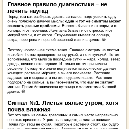
Главное правило диагностики – не
лечить наугад
Перед тем как разбирать десять сигналов, надо усвоить одну
очень полезную дачную мысль:
один и тот же симптом может
означать разные проблемы
. Вялость бывает и от жары, и от
холода, и от перелива. Желтизна бывает и от стресса, и от
мокрой земли, и от ожога. Скручивание бывает от солнца,
ветра, перегрева и нервной весенней жизни в целом. 😅
Поэтому нормальная схема такая. Сначала смотрим на листья
и стебли. Потом проверяем почву рукой, а не интуицией. Потом
вспоминаем, что было за последние сутки – жара, холод, ветер,
дождь, ночное похолодание. И только потом принимаем
решение. Потому что иначе получается классическая дачная
комедия: растение мёрзнет, а вы его поливаете. Растение
задыхается в сырости, а вы его подкармливаете. Растение
подгорело на солнце, а вы переживаете, что ему не хватает
магния. Прямо ботаническая путаница с элементами бытовой
драмы. 😄
Сигнал №1. Листья вялые утром, хотя
почва влажная
Вот это один из самых тревожных и самых часто неправильно
понятых признаков. Утром вы выходите, а листья повисли.
Почва при этом не сухая. Некоторые растения стоят, как будто
всю ночь разгружали вагоны. И первая мысль у дачника какая.