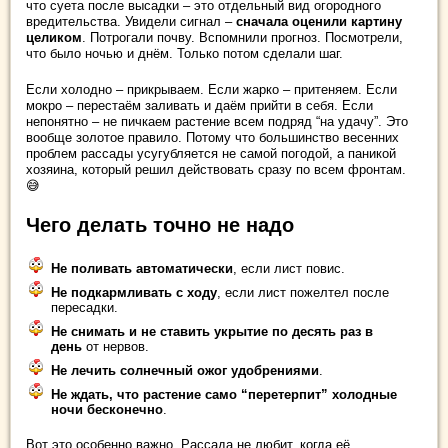
что суета после высадки – это отдельный вид огородного
вредительства. Увидели сигнал –
сначала оценили картину
целиком
. Потрогали почву. Вспомнили прогноз. Посмотрели,
что было ночью и днём. Только потом сделали шаг.
Если холодно – прикрываем. Если жарко – притеняем. Если
мокро – перестаём заливать и даём прийти в себя. Если
непонятно – не пичкаем растение всем подряд “на удачу”. Это
вообще золотое правило. Потому что большинство весенних
проблем рассады усугубляется не самой погодой, а паникой
хозяина, который решил действовать сразу по всем фронтам.
😅
Чего делать точно не надо
Не поливать автоматически
, если лист повис.
Не подкармливать с ходу
, если лист пожелтел после
пересадки.
Не снимать и не ставить укрытие по десять раз в
день
от нервов.
Не лечить солнечный ожог удобрениями
.
Не ждать, что растение само “перетерпит” холодные
ночи бесконечно
.
Вот это особенно важно. Рассада не любит, когда её