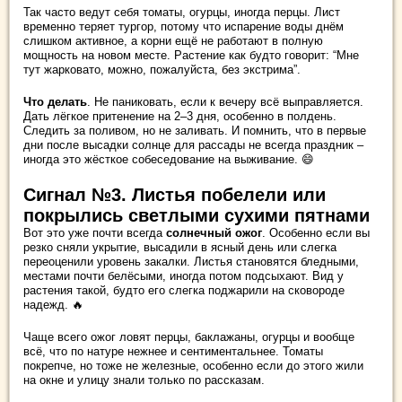
Так часто ведут себя томаты, огурцы, иногда перцы. Лист
временно теряет тургор, потому что испарение воды днём
слишком активное, а корни ещё не работают в полную
мощность на новом месте. Растение как будто говорит: “Мне
тут жарковато, можно, пожалуйста, без экстрима”.
Что делать
. Не паниковать, если к вечеру всё выправляется.
Дать лёгкое притенение на 2–3 дня, особенно в полдень.
Следить за поливом, но не заливать. И помнить, что в первые
дни после высадки солнце для рассады не всегда праздник –
иногда это жёсткое собеседование на выживание. 😄
Сигнал №3. Листья побелели или
покрылись светлыми сухими пятнами
Вот это уже почти всегда
солнечный ожог
. Особенно если вы
резко сняли укрытие, высадили в ясный день или слегка
переоценили уровень закалки. Листья становятся бледными,
местами почти белёсыми, иногда потом подсыхают. Вид у
растения такой, будто его слегка поджарили на сковороде
надежд. 🔥
Чаще всего ожог ловят перцы, баклажаны, огурцы и вообще
всё, что по натуре нежнее и сентиментальнее. Томаты
покрепче, но тоже не железные, особенно если до этого жили
на окне и улицу знали только по рассказам.