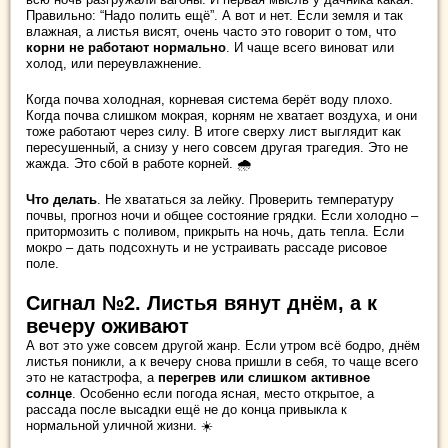
Правильно: “Надо полить ещё”. А вот и нет. Если земля и так
влажная, а листья висят, очень часто это говорит о том, что
корни не работают нормально
. И чаще всего виноват или
холод, или переувлажнение.
Когда почва холодная, корневая система берёт воду плохо.
Когда почва слишком мокрая, корням не хватает воздуха, и они
тоже работают через силу. В итоге сверху лист выглядит как
пересушенный, а снизу у него совсем другая трагедия. Это не
жажда. Это сбой в работе корней. 🌧️
Что делать
. Не хвататься за лейку. Проверить температуру
почвы, прогноз ночи и общее состояние грядки. Если холодно –
притормозить с поливом, прикрыть на ночь, дать тепла. Если
мокро – дать подсохнуть и не устраивать рассаде рисовое
поле.
Сигнал №2. Листья вянут днём, а к
вечеру оживают
А вот это уже совсем другой жанр. Если утром всё бодро, днём
листья поникли, а к вечеру снова пришли в себя, то чаще всего
это не катастрофа, а
перегрев или слишком активное
солнце
. Особенно если погода ясная, место открытое, а
рассада после высадки ещё не до конца привыкла к
нормальной уличной жизни. ☀️