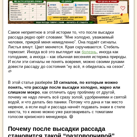
Самое неприятное в этой истории то, что после высадки
рассада редко орёт словами: “Мне холодно, уважаемый
человек, прикрой меня немедленно”. Она подаёт сигналы.
Листья вянут. Цвет меняется. Края скручиваются. Стебель
тормозит. Иногда всё это выглядит как
болезнь
, иногда как
голодание, а иногда – как обычная весенняя истерика природы.
И если эти сигналы не понять вовремя, можно своими руками
довести рассаду до состояния “ну всё, я обиделась на сезон”.
🌱
В этой статье разберём
10 сигналов, по которым можно
понять, что рассаде после высадки холодно, жарко или
слишком мокро
, как отличить одну проблему от другой,
почему не надо лечить всё сразу золой, удобрениями и святой
водой, и что делать без паники. Потому что дача и так место
нервное, а если ещё и рассада начнёт подавать знаки в стиле
квеста, то к июню можно уже разговаривать с томатами
голосом кризисного менеджера. 😄
Почему после высадки рассада
становится такой “разговорчивой”