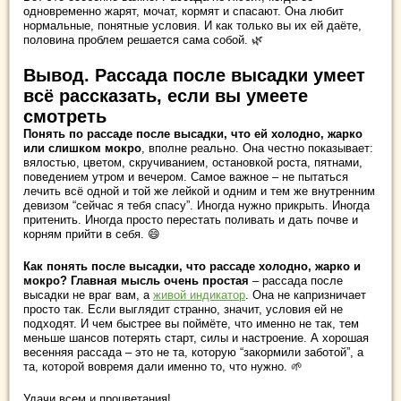
одновременно жарят, мочат, кормят и спасают. Она любит
нормальные, понятные условия. И как только вы их ей даёте,
половина проблем решается сама собой. 🌿
Вывод. Рассада после высадки умеет
всё рассказать, если вы умеете
смотреть
Понять по рассаде после высадки, что ей холодно, жарко
или слишком мокро
, вполне реально. Она честно показывает:
вялостью, цветом, скручиванием, остановкой роста, пятнами,
поведением утром и вечером. Самое важное – не пытаться
лечить всё одной и той же лейкой и одним и тем же внутренним
девизом “сейчас я тебя спасу”. Иногда нужно прикрыть. Иногда
притенить. Иногда просто перестать поливать и дать почве и
корням прийти в себя. 😄
Как понять после высадки, что рассаде холодно, жарко и
мокро? Главная мысль очень простая
– рассада после
высадки не враг вам, а
живой индикатор
. Она не капризничает
просто так. Если выглядит странно, значит, условия ей не
подходят. И чем быстрее вы поймёте, что именно не так, тем
меньше шансов потерять старт, силы и настроение. А хорошая
весенняя рассада – это не та, которую “закормили заботой”, а
та, которой вовремя дали именно то, что нужно. 🌱
Удачи всем и процветания!