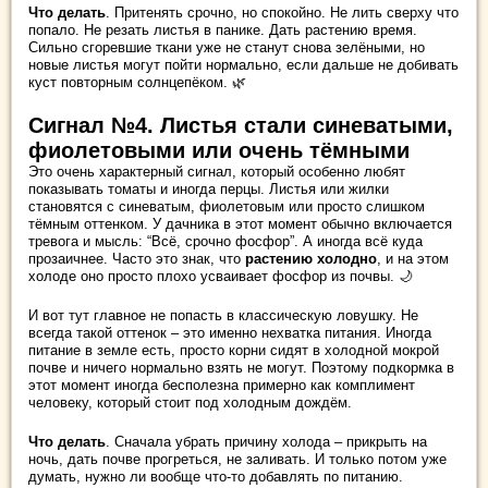
Что делать
. Притенять срочно, но спокойно. Не лить сверху что
попало. Не резать листья в панике. Дать растению время.
Сильно сгоревшие ткани уже не станут снова зелёными, но
новые листья могут пойти нормально, если дальше не добивать
куст повторным солнцепёком. 🌿
Сигнал №4. Листья стали синеватыми,
фиолетовыми или очень тёмными
Это очень характерный сигнал, который особенно любят
показывать томаты и иногда перцы. Листья или жилки
становятся с синеватым, фиолетовым или просто слишком
тёмным оттенком. У дачника в этот момент обычно включается
тревога и мысль: “Всё, срочно фосфор”. А иногда всё куда
прозаичнее. Часто это знак, что
растению холодно
, и на этом
холоде оно просто плохо усваивает фосфор из почвы. 🌙
И вот тут главное не попасть в классическую ловушку. Не
всегда такой оттенок – это именно нехватка питания. Иногда
питание в земле есть, просто корни сидят в холодной мокрой
почве и ничего нормально взять не могут. Поэтому подкормка в
этот момент иногда бесполезна примерно как комплимент
человеку, который стоит под холодным дождём.
Что делать
. Сначала убрать причину холода – прикрыть на
ночь, дать почве прогреться, не заливать. И только потом уже
думать, нужно ли вообще что-то добавлять по питанию.