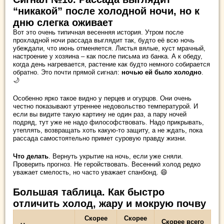
“никакой” после холодной ночи, но к
дню слегка оживает
Вот это очень типичная весенняя история. Утром после
прохладной ночи рассада выглядит так, будто её всю ночь
убеждали, что июнь отменяется. Листья вялые, куст мрачный,
настроение у хозяина – как после письма из банка. А к обеду,
когда день нагревается, растение как будто немного собирается
обратно. Это почти прямой сигнал:
ночью ей было холодно
.
🌙
Особенно ярко такое видно у перцев и огурцов. Они очень
честно показывают утреннее недовольство температурой. И
если вы видите такую картину не один раз, а пару ночей
подряд, тут уже не надо философствовать. Надо прикрывать,
утеплять, возвращать хоть какую-то защиту, а не ждать, пока
рассада самостоятельно примет суровую правду жизни.
Что делать
. Вернуть укрытие на ночь, если уже сняли.
Проверить прогноз. Не геройствовать. Весенний холод редко
уважает смелость, но часто уважает спанбонд. 😄
Большая таблица. Как быстро
отличить холод, жару и мокрую почву
Скорее
Скорее
Скорее всего