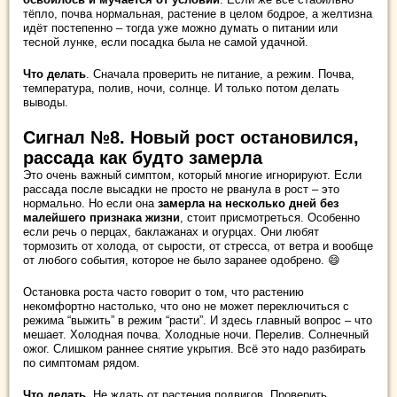
тёпло, почва нормальная, растение в целом бодрое, а желтизна
идёт постепенно – тогда уже можно думать о питании или
тесной лунке, если посадка была не самой удачной.
Что делать
. Сначала проверить не питание, а режим. Почва,
температура, полив, ночи, солнце. И только потом делать
выводы.
Сигнал №8. Новый рост остановился,
рассада как будто замерла
Это очень важный симптом, который многие игнорируют. Если
рассада после высадки не просто не рванула в рост – это
нормально. Но если она
замерла на несколько дней без
малейшего признака жизни
, стоит присмотреться. Особенно
если речь о перцах, баклажанах и огурцах. Они любят
тормозить от холода, от сырости, от стресса, от ветра и вообще
от любого события, которое не было заранее одобрено. 😄
Остановка роста часто говорит о том, что растению
некомфортно настолько, что оно не может переключиться с
режима “выжить” в режим “расти”. И здесь главный вопрос – что
мешает. Холодная почва. Холодные ночи. Перелив. Солнечный
ожог. Слишком раннее снятие укрытия. Всё это надо разбирать
по симптомам рядом.
Что делать
. Не ждать от растения подвигов. Проверить