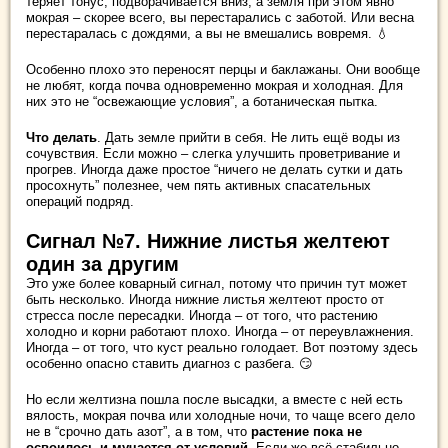
теряет тонус, подворачивается вниз, а земля при этом явно
мокрая – скорее всего, вы перестарались с заботой. Или весна
перестаралась с дождями, а вы не вмешались вовремя. 💧
Особенно плохо это переносят перцы и баклажаны. Они вообще
не любят, когда почва одновременно мокрая и холодная. Для
них это не “освежающие условия”, а ботаническая пытка.
Что делать
. Дать земле прийти в себя. Не лить ещё воды из
сочувствия. Если можно – слегка улучшить проветривание и
прогрев. Иногда даже простое “ничего не делать сутки и дать
просохнуть” полезнее, чем пять активных спасательных
операций подряд.
Сигнал №7. Нижние листья желтеют
один за другим
Это уже более коварный сигнал, потому что причин тут может
быть несколько. Иногда нижние листья желтеют просто от
стресса после пересадки. Иногда – от того, что растению
холодно и корни работают плохо. Иногда – от переувлажнения.
Иногда – от того, что куст реально голодает. Вот поэтому здесь
особенно опасно ставить диагноз с разбега. 😏
Но если желтизна пошла после высадки, а вместе с ней есть
вялость, мокрая почва или холодные ночи, то чаще всего дело
не в “срочно дать азот”, а в том, что
растение пока не
освоилось и мучается от условий
. Если же всё стабильно