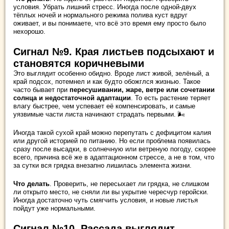
условия. Убрать лишний стресс. Иногда после одной-двух
тёплых ночей и нормального режима полива куст вдруг
оживает, и вы понимаете, что всё это время ему просто было
нехорошо.
Сигнал №9. Края листьев подсыхают и
становятся коричневыми
Это выглядит особенно обидно. Вроде лист живой, зелёный, а
край подсох, потемнел и как будто обожглся жизнью. Такое
часто бывает при
пересушивании, жаре, ветре или сочетании
солнца и недостаточной адаптации
. То есть растение теряет
влагу быстрее, чем успевает её компенсировать, и самые
уязвимые части листа начинают страдать первыми. 🌬️
Иногда такой сухой край можно перепутать с дефицитом калия
или другой историей по питанию. Но если проблема появилась
сразу после высадки, в солнечную или ветреную погоду, скорее
всего, причина всё же в адаптационном стрессе, а не в том, что
за сутки вся грядка внезапно лишилась элемента жизни.
Что делать
. Проверить, не пересыхает ли грядка, не слишком
ли открыто место, не сняли ли вы укрытие чересчур геройски.
Иногда достаточно чуть смягчить условия, и новые листья
пойдут уже нормальными.
Сигнал №10. Рассада выглядит