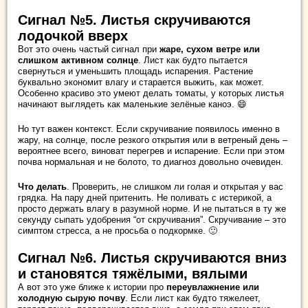
Сигнал №5. Листья скручиваются
лодочкой вверх
Вот это очень частый сигнал при
жаре, сухом ветре или
слишком активном солнце
. Лист как будто пытается
свернуться и уменьшить площадь испарения. Растение
буквально экономит влагу и старается выжить, как может.
Особенно красиво это умеют делать томаты, у которых листья
начинают выглядеть как маленькие зелёные каноэ. 😄
Но тут важен контекст. Если скручивание появилось именно в
жару, на солнце, после резкого открытия или в ветреный день –
вероятнее всего, виноват перегрев и испарение. Если при этом
почва нормальная и не болото, то диагноз довольно очевиден.
Что делать
. Проверить, не слишком ли голая и открытая у вас
грядка. На пару дней притенить. Не поливать с истерикой, а
просто держать влагу в разумной норме. И не пытаться в ту же
секунду сыпать удобрения “от скручивания”. Скручивание – это
симптом стресса, а не просьба о подкормке. 🙂
Сигнал №6. Листья скручиваются вниз
и становятся тяжёлыми, вялыми
А вот это уже ближе к истории про
переувлажнение или
холодную сырую почву
. Если лист как будто тяжелеет,