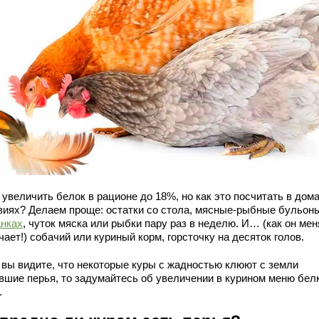
 увеличить белок в рационе до 18%, но как это посчитать в дом
виях? Делаем проще: остатки со стола, мясные-рыбные бульон
нках
, чуток мяска или рыбки пару раз в неделю. И… (как он мен
ает!) собачий или куриный корм, горсточку на десяток голов.
 вы видите, что некоторые куры с жадностью клюют с земли
вшие перья, то задумайтесь об увеличении в курином меню бел
.