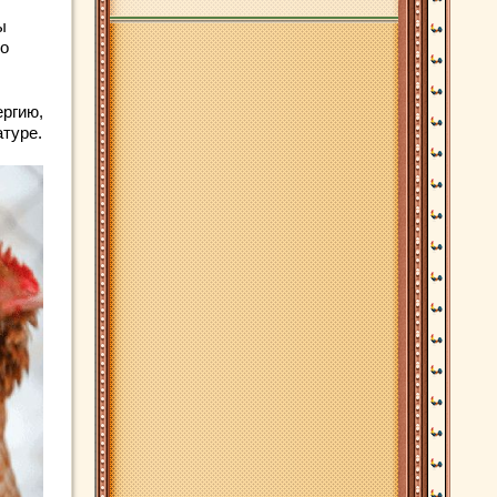
ы
по
ергию,
атуре.