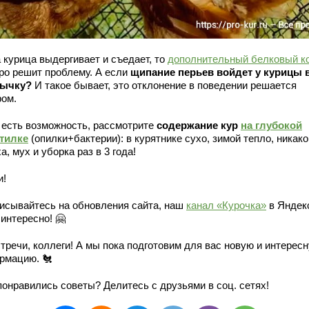
 курица выдергивает и съедает, то
дополнительный белковый к
ро решит проблему. А если
щипание перьев войдет у курицы 
ычку?
И такое бывает, это отклонение в поведении решается
ром.
 есть возможность, рассмотрите
содержание кур
на глубокой
тилке
(опилки+бактерии): в курятнике сухо, зимой тепло, никако
а, мух и уборка раз в 3 года!
и!
исывайтесь на обновления сайта, наш
канал «Курочка»
в Яндек
интересно! 🤗
тречи, коллеги! А мы пока подготовим для вас новую и интерес
рмацию. 🐔
понравились советы? Делитесь с друзьями в соц. сетях!