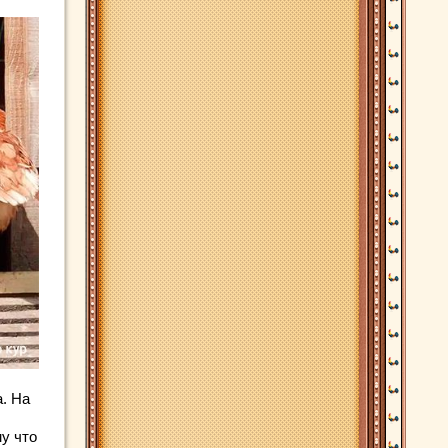
а. На
.
му что