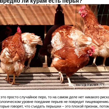
 вредно ли курам есть перья?
это просто случайное перо, то на самом деле нет никакого риск
ологическом уровне поедание перьев не повредит пищеварению
орые говорят, что съедать перышки – это плохой признак, пото