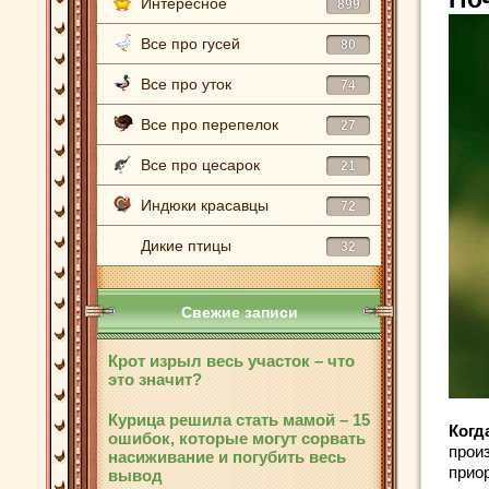
Интересное
899
Все про гусей
80
Все про уток
74
Все про перепелок
27
Все про цесарок
21
Индюки красавцы
72
Дикие птицы
32
Свежие записи
Крот изрыл весь участок – что
это значит?
Курица решила стать мамой – 15
Когд
ошибок, которые могут сорвать
прои
насиживание и погубить весь
приор
вывод