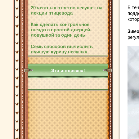
В те
20 честных ответов несушек на
лекции птицевода
подд
котор
Как сделать контрольное
гнездо с простой дверцей-
Зимо
ловушкой за один день
регу
Семь способов вычислить
лучшую курицу несушку
Это интересно!