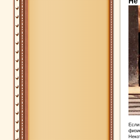
Не
Если 
физи
Некот