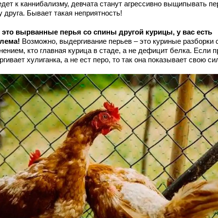
едет к каннибализму, девчата станут агрессивно выщипывать пе
у друга. Бывает такая неприятность!
 это вырванные перья со спины другой курицы, у вас есть
лема!
Возможно, выдергивание перьев – это куриные разборки 
ением, кто главная курица в стаде, а не дефицит белка. Если п
гивает хулиганка, а не ест перо, то так она показывает свою сил