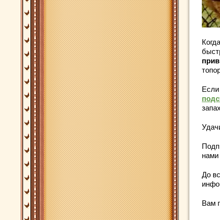
Когда
быст
прив
топо
Если
подс
запах
Удач
Подп
нами 
До вс
инфо
Вам 