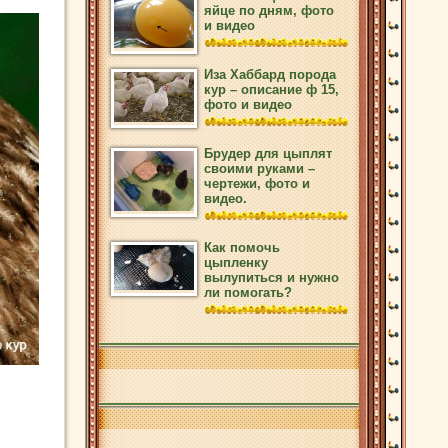
яйце по дням, фото
и видео
Иза Хаббард порода
кур – описание ф 15,
фото и видео
Брудер для цыплят
своими руками –
чертежи, фото и
видео.
Как помочь
цыпленку
вылупиться и нужно
ли помогать?