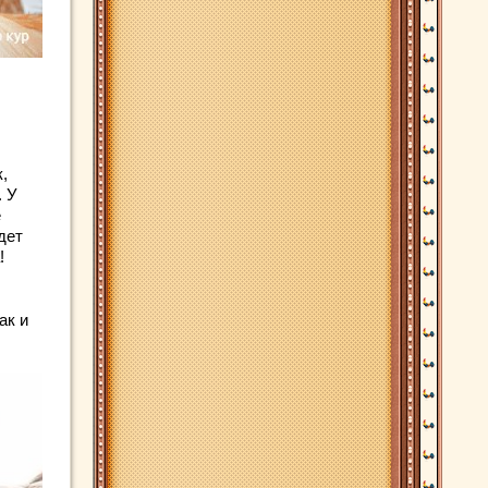
,
. У
е
дет
!
ак и