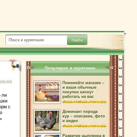
Популярно в курятнике
ие кур
Поменяйте магазин –
и ваши обычные
покупки начнут
 ли
работать на вас
шки
орм с
Доминант порода
о
кур – описание, фото
ь
и видео
Развитие цыпленка в