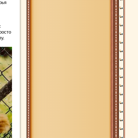
рья
с
росто
у.