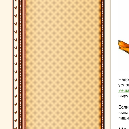
Надо
усло
меша
выруч
Если
выпа
пищи