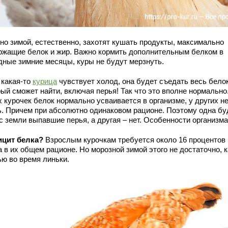
но зимой, естественно, захотят кушать продукты, максимально
ржащие белок и жир. Важно кормить дополнительным белком в
дные зимние месяцы, куры не будут мерзнуть.
 какая-то
курица
чувствует холод, она будет съедать весь белок
ый сможет найти, включая перья! Так что это вполне нормально
 курочек белок нормально усваивается в организме, у других н
ь. Причем при абсолютно одинаковом рационе. Поэтому одна бу
с земли выпавшие перья, а другая – нет. Особенности организма
цит белка?
Взрослым курочкам требуется около 16 процентов
 в их общем рационе. Но морозной зимой этого не достаточно, к
ью во время линьки.