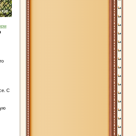
орм
в
го
се. С
ную