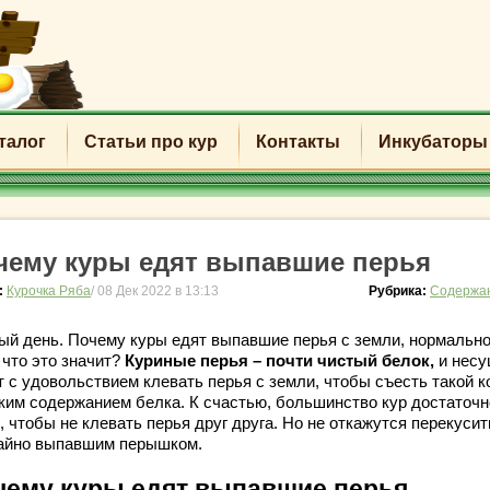
талог
Статьи про кур
Контакты
Инкубаторы
чему куры едят выпавшие перья
:
Курочка Ряба
/ 08 Дек 2022 в 13:13
Рубрика:
Содержан
ый день. Почему куры едят выпавшие перья с земли, нормально
 что это значит?
Куриные перья – почти чистый белок
,
и несу
т с удовольствием клевать перья с земли, чтобы съесть такой к
ким содержанием белка. К счастью, большинство кур достаточн
 чтобы не клевать перья друг друга. Но не откажутся перекусит
айно выпавшим перышком.
чему куры едят выпавшие перья