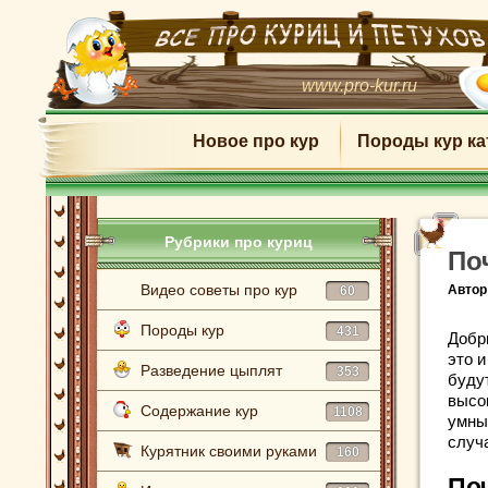
www.pro-kur.ru
Новое про кур
Породы кур ка
Рубрики про куриц
По
Видео советы про кур
Автор
60
Породы кур
431
Добр
это и
Разведение цыплят
353
буду
высо
Содержание кур
1108
умны,
случ
Курятник своими руками
160
По