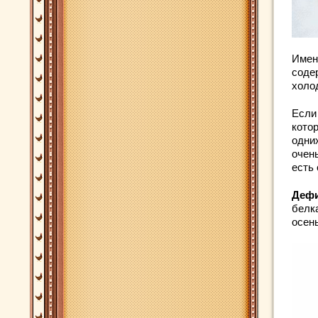
Имен
соде
холо
Если
котор
одних
очен
есть 
Дефи
белка
осен