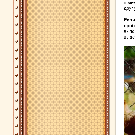
прив
друг 
Если
проб
выясн
выдер