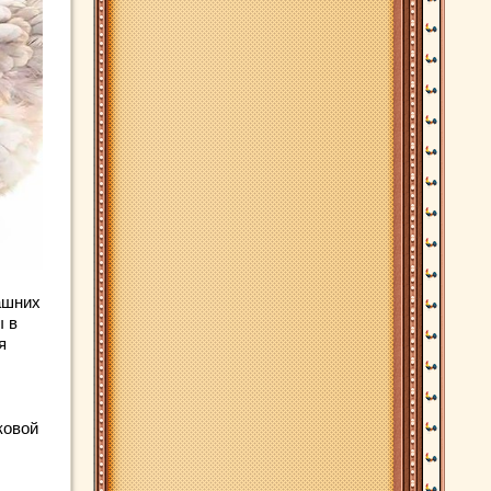
ашних
ы в
я
ковой